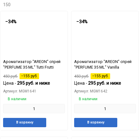
150
−34%
−34%
Ароматизатор "AREON" спрей
Ароматизатор "AREON" спрей
"PERFUME 35 ML" Tutti Frutti
"PERFUME 35 ML" Vanilla
450
руб.
−155
руб.
450
руб.
−155
руб.
295
руб.
и ниже
295
руб.
и ниже
Цена -
Цена -
Артикул: MGM1641
Артикул: MGM1642
В наличии
В наличии
Добавить
Добавить
Добавит
Доб
В корзину
В корзину
в
к
в
к
избранное
сравнению
избранн
сра