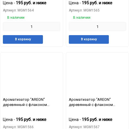
195
руб.
и ниже
195
руб.
и ниже
Цена -
Цена -
Артикул: MGM1564
Артикул: MGM1565
В наличии
В наличии
Добавить
Добавить
Добавит
Доб
В корзину
В корзину
в
к
в
к
избранное
сравнению
избранн
сра
Ароматизатор "AREON"
Ароматизатор "AREON"
деревянный с флаконом
деревянный с флаконом
"FRESCO" Coconut
"FRESCO" Hawaii
195
руб.
и ниже
195
руб.
и ниже
Цена -
Цена -
Артикул: MGM1566
Артикул: MGM1567