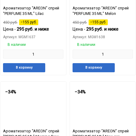
Ароматизатор "AREON" спрей
Ароматизатор "AREON" спрей
"PERFUME 35 ML" Lilac
"PERFUME 35 ML" Melon
450
руб.
−155
руб.
450
руб.
−155
руб.
295
руб.
и ниже
295
руб.
и ниже
Цена -
Цена -
Артикул: MGM1637
Артикул: MGM1638
В наличии
В наличии
Добавить
Добавить
Добавит
Доб
В корзину
В корзину
в
к
в
к
избранное
сравнению
избранн
сра
−34%
−34%
Ароматизатор "AREON" спрей
Ароматизатор "AREON" спрей