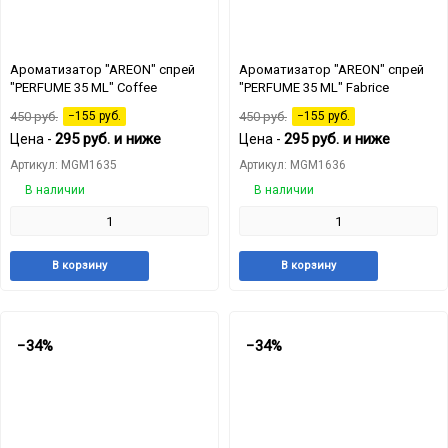
Ароматизатор "AREON" спрей
Ароматизатор "AREON" спрей
"PERFUME 35 ML" Coffee
"PERFUME 35 ML" Fabrice
450
руб.
−155
руб.
450
руб.
−155
руб.
295
руб.
и ниже
295
руб.
и ниже
Цена -
Цена -
Артикул: MGM1635
Артикул: MGM1636
В наличии
В наличии
Добавить
Добавить
Добавит
Доб
В корзину
В корзину
в
к
в
к
избранное
сравнению
избранн
сра
−34%
−34%