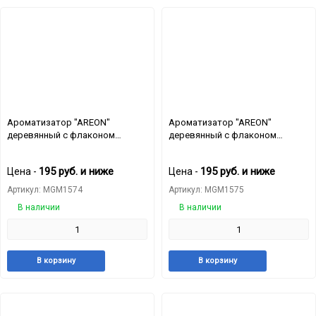
избранное
сравнению
избранн
сра
Ароматизатор "AREON"
Ароматизатор "AREON"
деревянный с флаконом
деревянный с флаконом
"FRESCO" Oxygen
"FRESCO" Patchouli Lavender
Vanilla
195
руб.
и ниже
195
руб.
и ниже
Цена -
Цена -
Артикул: MGM1574
Артикул: MGM1575
В наличии
В наличии
Добавить
Добавить
Добавит
Доб
В корзину
В корзину
в
к
в
к
избранное
сравнению
избранн
сра