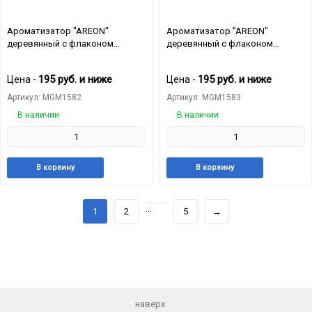
Ароматизатор "AREON"
Ароматизатор "AREON"
деревянный с флаконом
деревянный с флаконом
"FRESCO" Tutti Frutti
"FRESCO" Vanilla
195
руб.
и ниже
195
руб.
и ниже
Цена -
Цена -
Артикул: MGM1582
Артикул: MGM1583
В наличии
В наличии
Добавить
Добавить
Добавит
Доб
В корзину
В корзину
в
к
в
к
избранное
сравнению
избранн
сра
...
1
2
5
→
наверх