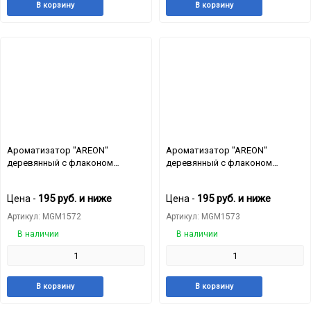
Добавить
Добавить
Добавит
Доб
В корзину
В корзину
в
к
в
к
избранное
сравнению
избранн
сра
Ароматизатор "AREON"
Ароматизатор "AREON"
деревянный с флаконом
деревянный с флаконом
"FRESCO" Mix 5 "Ассорти" МИКС
"FRESCO" Mix 6 "Ассорти" МИКС
(12 ароматов)
(6 ароматов)
195
руб.
и ниже
195
руб.
и ниже
Цена -
Цена -
Артикул: MGM1572
Артикул: MGM1573
В наличии
В наличии
Добавить
Добавить
Добавит
Доб
В корзину
В корзину
в
к
в
к