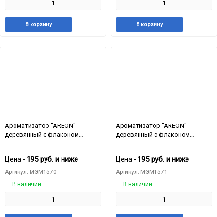
Добавить
Добавить
Добавит
Доб
В корзину
В корзину
в
к
в
к
избранное
сравнению
избранн
сра
Ароматизатор "AREON"
Ароматизатор "AREON"
деревянный с флаконом
деревянный с флаконом
"FRESCO" Lily of the Valley
"FRESCO" Melon
195
руб.
и ниже
195
руб.
и ниже
Цена -
Цена -
Артикул: MGM1570
Артикул: MGM1571
В наличии
В наличии