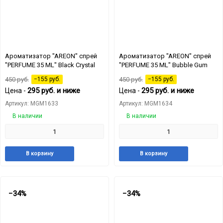
Ароматизатор "AREON" спрей
Ароматизатор "AREON" спрей
"PERFUME 35 ML" Black Crystal
"PERFUME 35 ML" Bubble Gum
450
руб.
−155
руб.
450
руб.
−155
руб.
295
руб.
и ниже
295
руб.
и ниже
Цена -
Цена -
Артикул: MGM1633
Артикул: MGM1634
В наличии
В наличии
Добавить
Добавить
Добавит
Доб
В корзину
В корзину
в
к
в
к
избранное
сравнению
избранн
сра
−34%
−34%