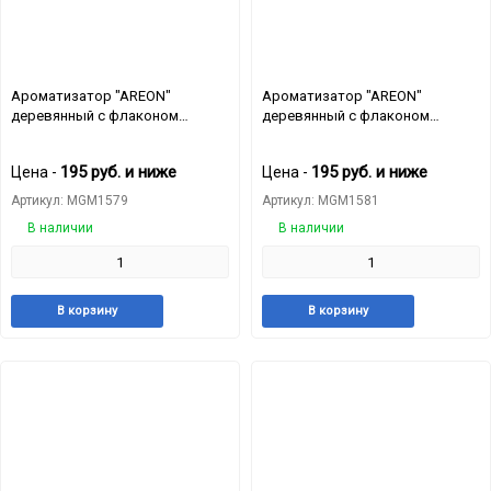
Ароматизатор "AREON"
Ароматизатор "AREON"
деревянный с флаконом
деревянный с флаконом
"FRESCO" Summer Dream
"FRESCO" Tropicana
195
руб.
и ниже
195
руб.
и ниже
Цена -
Цена -
Артикул: MGM1579
Артикул: MGM1581
В наличии
В наличии
Добавить
Добавить
Добавит
Доб
В корзину
В корзину
в
к
в
к
избранное
сравнению
избранн
сра