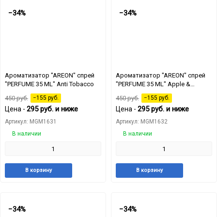
−34%
−34%
Ароматизатор "AREON" спрей
Ароматизатор "AREON" спрей
"PERFUME 35 ML" Anti Tobacco
"PERFUME 35 ML" Apple &
Cinnamon
450
руб.
−155
руб.
450
руб.
−155
руб.
295
руб.
и ниже
295
руб.
и ниже
Цена -
Цена -
Артикул: MGM1631
Артикул: MGM1632
В наличии
В наличии
Добавить
Добавить
Добавит
Доб
В корзину
В корзину
в
к
в
к
избранное
сравнению
избранн
сра
−34%
−34%