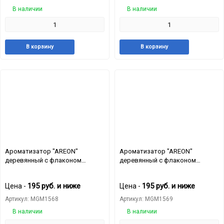
В наличии
В наличии
Добавить
Добавить
Добавит
Доб
В корзину
В корзину
в
к
в
к
избранное
сравнению
избранн
сра
Ароматизатор "AREON"
Ароматизатор "AREON"
деревянный с флаконом
деревянный с флаконом
"FRESCO" Lemon
"FRESCO" Lilac
195
руб.
и ниже
195
руб.
и ниже
Цена -
Цена -
Артикул: MGM1568
Артикул: MGM1569
В наличии
В наличии