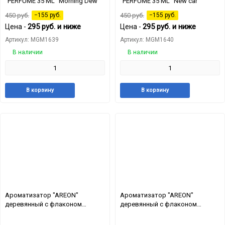
"PERFUME 35 ML" Morning Dew
"PERFUME 35 ML" New car
450
руб.
−155
руб.
450
руб.
−155
руб.
295
руб.
и ниже
295
руб.
и ниже
Цена -
Цена -
Артикул: MGM1639
Артикул: MGM1640
В наличии
В наличии
Добавить
Добавить
Добавит
Доб
В корзину
В корзину
в
к
в
к
избранное
сравнению
избранн
сра
Ароматизатор "AREON"
Ароматизатор "AREON"
деревянный с флаконом
деревянный с флаконом
"FRESCO" Bubble Gum
"FRESCO" Cherry