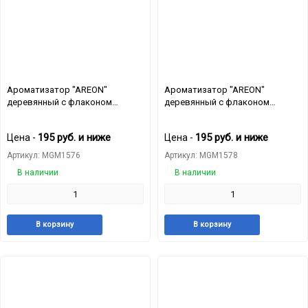
Ароматизатор "AREON"
Ароматизатор "AREON"
деревянный с флаконом
деревянный с флаконом
"FRESCO" Peach
"FRESCO" Strawberry
195
руб.
и ниже
195
руб.
и ниже
Цена -
Цена -
Артикул: MGM1576
Артикул: MGM1578
В наличии
В наличии
Добавить
Добавить
Добавит
Доб
В корзину
В корзину
в
к
в
к
избранное
сравнению
избранн
сра