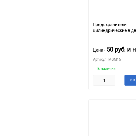
Предохранители
цилиндрические в д
блистере MTA
50
руб.
и 
Цена -
Артикул: MGM15
В наличии
В 