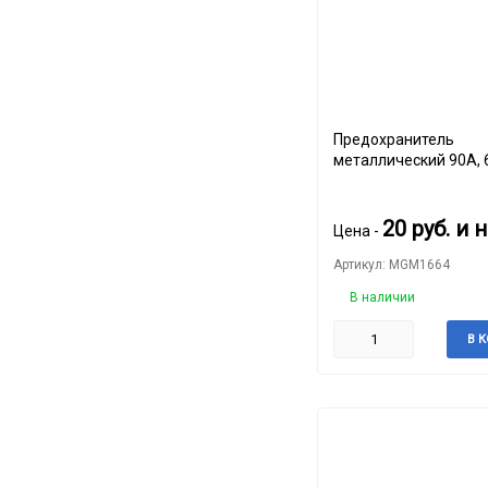
Предохранитель
металлический 90А, 
набор 2шт
20
руб.
и 
Цена -
Артикул: MGM1664
В наличии
В 