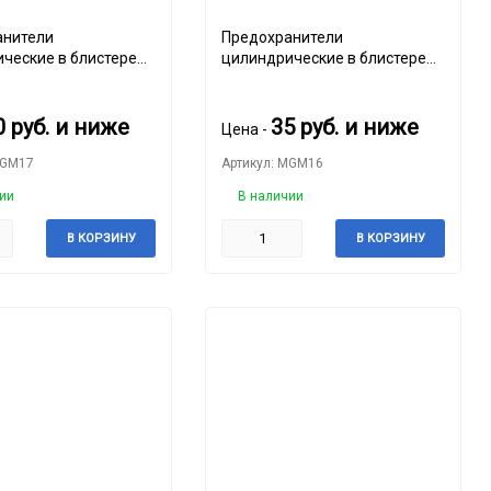
анители
Предохранители
ческие в блистере
цилиндрические в блистере
GOETZE
Псков
0
руб.
и ниже
35
руб.
и ниже
Цена -
MGM17
Артикул: MGM16
ии
В наличии
В КОРЗИНУ
В КОРЗИНУ