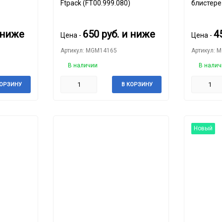
Ftpack (FT00.999.080)
блистере 
 ниже
650
руб.
и ниже
4
Цена -
Цена -
Артикул: MGM14165
Артикул: 
В наличии
В налич
КОРЗИНУ
В КОРЗИНУ
Новый