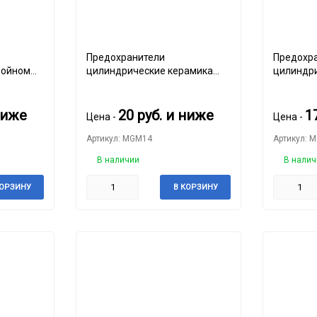
Предохранители
Предохр
войном
цилиндрические керамика
цилиндри
(50шт.)
ниже
20
руб.
и ниже
1
Цена -
Цена -
Артикул: MGM14
Артикул: 
В наличии
В налич
КОРЗИНУ
В КОРЗИНУ