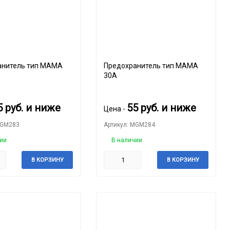
тель тип MAMA
Предохранитель тип MAMA
30A
5
руб.
и ниже
55
руб.
и ниже
Цена -
MGM283
Артикул: MGM284
ии
В наличии
В КОРЗИНУ
В КОРЗИНУ