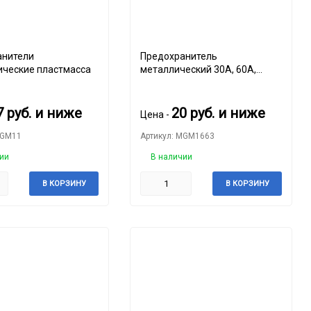
анители
Предохранитель
ческие пластмасса
металлический 30А, 60А,
набор 2шт
7
руб.
и ниже
20
руб.
и ниже
Цена -
MGM11
Артикул: MGM1663
ии
В наличии
В КОРЗИНУ
В КОРЗИНУ