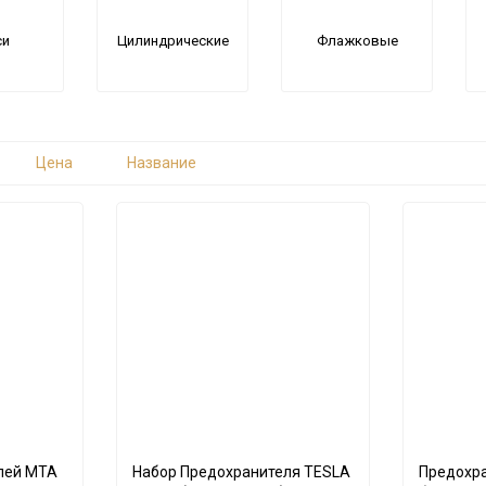
си
Цилиндрические
Флажковые
Цена
Название
лей MTA
Набор Предохранителя TESLA
Предохра