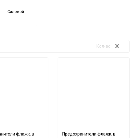
Силовой
Кол-во:
30
30
60
90
150
нители флажк. в
Предохранители флажк. в