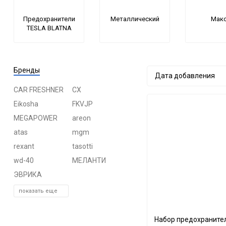
Предохранители
Металлический
Мак
TESLA BLATNA
Бренды
Дата добавления
CAR FRESHNER
CX
Eikosha
FKVJP
MEGAPOWER
areon
atas
mgm
rexant
tasotti
wd-40
МЕЛАНТИ
ЭВРИКА
показать еще
Набор предохраните