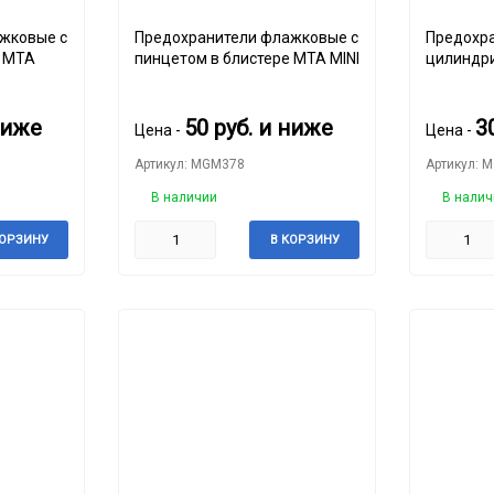
жковые с
Предохранители флажковые с
Предохр
е MTA
пинцетом в блистере MTA MINI
цилиндри
8А,16А 
ниже
50
руб.
и ниже
3
Цена -
Цена -
Артикул: MGM378
Артикул: 
В наличии
В налич
КОРЗИНУ
В КОРЗИНУ