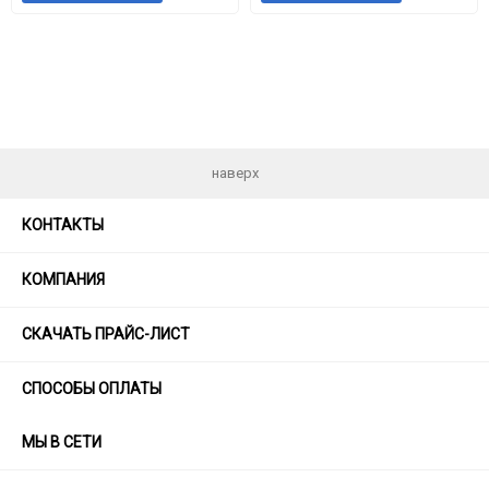
в
к
в
к
избранное
сравнению
избранное
срав
наверх
КОНТАКТЫ
КОМПАНИЯ
СКАЧАТЬ ПРАЙС-ЛИСТ
СПОСОБЫ ОПЛАТЫ
МЫ В СЕТИ