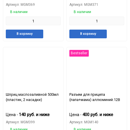
Артикул: MGM369
Артикул: MGM371
В наличии
В наличии
Добавить
Добавить
Добавить
Доба
В корзину
В корзину
в
к
в
к
избранное
сравнению
избранное
срав
Bestseller
Шприц маслозаливной 500мл
Разъем для прицепа
(пластик, 2 насадки)
(папа+мама) аллюминий.12В
140
руб.
и ниже
400
руб.
и ниже
Цена -
Цена -
Артикул: MGM399
Артикул: MGM140
В наличии
В наличии