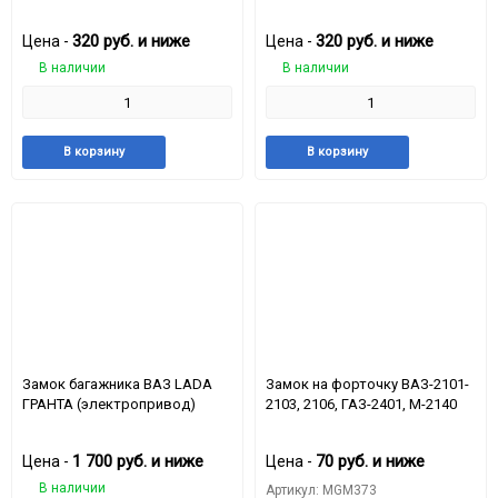
для а/м ВАЗ 2108-2109, Ваз
жидкости
1111, ОКА
320
руб.
и ниже
320
руб.
и ниже
Цена -
Цена -
В наличии
В наличии
Добавить
Добавить
Добавить
Доба
В корзину
В корзину
в
к
в
к
избранное
сравнению
избранное
срав
Замок багажника ВАЗ LADA
Замок на форточку ВАЗ-2101-
ГРАНТА (электропривод)
2103, 2106, ГАЗ-2401, М-2140
1 700
руб.
и ниже
70
руб.
и ниже
Цена -
Цена -
В наличии
Артикул: MGM373