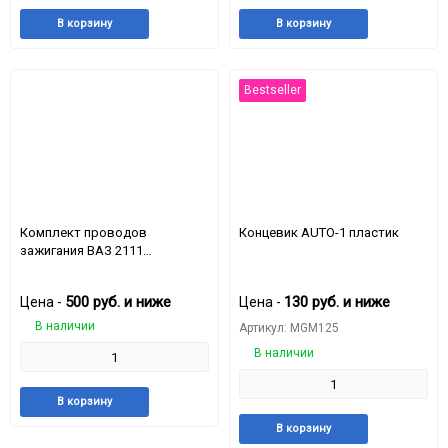
Добавить
Добавить
Добавить
Доба
В корзину
В корзину
в
к
в
к
избранное
сравнению
избранное
срав
Bestseller
Комплект проводов
Концевик AUTO-1 пластик
зажигания ВАЗ 2111
высоковольтный
500
руб.
и ниже
130
руб.
и ниже
Цена -
Цена -
В наличии
Артикул: MGM125
В наличии
Добавить
Добавить
В корзину
в
к
Добавить
Доба
В корзину
избранное
сравнению
в
к