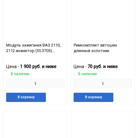
Модуль зажигания ВАЗ 2110,
Ремкомплект автошин
2112 инжектор (55.3705)
длинный золотник
Москва 2112-3705010
1 900
руб.
и ниже
70
руб.
и ниже
Цена -
Цена -
В наличии
В наличии
Добавить
Добавить
Добавить
Доба
В корзину
В корзину
в
к
в
к
избранное
сравнению
избранное
срав