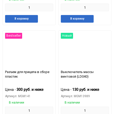
Добавить
Добавить
Добавить
Доба
В корзину
В корзину
в
к
в
к
избранное
сравнению
избранное
срав
Bestseller
Новый
Разъем для прицепа в сборе
Выключатель массы
пластик
винтовой (LD040)
300
руб.
и ниже
130
руб.
и ниже
Цена -
Цена -
Артикул: MGM141
Артикул: MGM13989
В наличии
В наличии