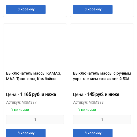
Добавить
Добавить
Добавить
Доба
В корзину
В корзину
в
к
в
к
избранное
сравнению
избранное
срав
Выключатель массы КАМАЗ,
Выключатель массы с ручным
МАЗ, Тракторы, Комбайны
управлением флажковый 50А
кнопочный; 24В/5А ВК318Б
1 165
руб.
и ниже
145
руб.
и ниже
Цена -
Цена -
Артикул: MGM397
Артикул: MGM398
В наличии
В наличии
Добавить
Добавить
Добавить
Доба
В корзину
В корзину