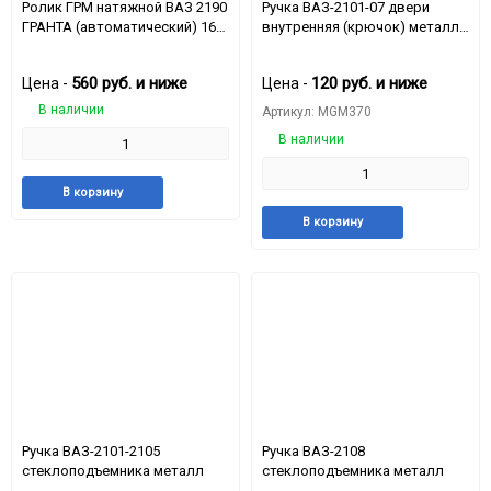
Ролик ГРМ натяжной ВАЗ 2190
Ручка ВАЗ-2101-07 двери
ГРАНТА (автоматический) 16
внутренняя (крючок) металл
кл.
в пластике
560
руб.
и ниже
120
руб.
и ниже
Цена -
Цена -
В наличии
Артикул: MGM370
В наличии
Добавить
Добавить
В корзину
в
к
Добавить
Доба
В корзину
избранное
сравнению
в
к
избранное
срав
Ручка ВАЗ-2101-2105
Ручка ВАЗ-2108
стеклоподъемника металл
стеклоподъемника металл