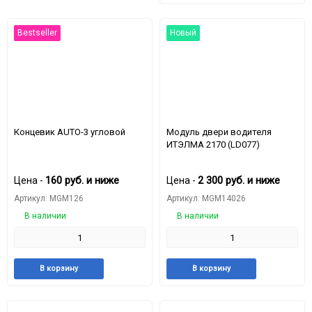
избранное
срав
Bestseller
Новый
Концевик AUTO-3 угловой
Модуль двери водителя
ИТЭЛМА 2170 (LD077)
160
руб.
и ниже
2 300
руб.
и ниже
Цена -
Цена -
Артикул: MGM126
Артикул: MGM14026
В наличии
В наличии
Добавить
Добавить
Добавить
Доба
В корзину
В корзину
в
к
в
к
избранное
сравнению
избранное
срав