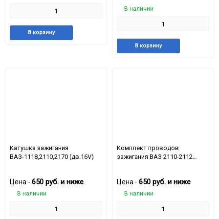
В наличии
Добавить
Добавить
В корзину
в
к
Добавить
Доба
В корзину
избранное
сравнению
в
к
избранное
срав
Катушка зажигания
Комплект проводов
ВАЗ-1118,2110,2170 (дв.16V)
зажигания ВАЗ 2110-2112
высоковольтный 16 кл.
650
руб.
и ниже
650
руб.
и ниже
Цена -
Цена -
В наличии
В наличии