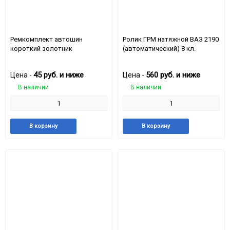
Ремкомплект автошин
Ролик ГРМ натяжной ВАЗ 2190
короткий золотник
(автоматический) 8 кл.
45
руб.
и ниже
560
руб.
и ниже
Цена -
Цена -
В наличии
В наличии
Добавить
Добавить
Добавить
Доба
В корзину
В корзину
в
к
в
к
избранное
сравнению
избранное
срав