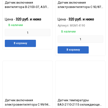
150
Датчик включения
Датчик включения
вентилятора В-2103-07, АЗЛК
электровентилятора С 92/87
(87-82С) 1А
для а/м ВАЗ
2103,2106,2107,ИХ2126,
320
руб.
и ниже
320
руб.
и ниже
Цена -
Цена -
ЗАЗ-1102, ГАЗ-3102-3110,
КАМАЗ (TM109)
В наличии
Артикул: MGM14190
В наличии
Добавить
Добавить
В корзину
в
к
Добавить
Доба
В корзину
избранное
сравнению
в
к
избранное
срав
Датчик включения
Датчик температуры
электровентилятора С 99/94
ВАЗ-2110-2115 охлаждающей