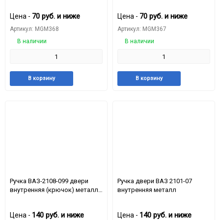
70
руб.
и ниже
70
руб.
и ниже
Цена -
Цена -
Артикул: MGM368
Артикул: MGM367
В наличии
В наличии
Добавить
Добавить
Добавить
Доба
В корзину
В корзину
в
к
в
к
избранное
сравнению
избранное
срав
Ручка ВАЗ-2108-099 двери
Ручка двери ВАЗ 2101-07
внутренняя (крючок) металл
внутренняя металл
в пластике
140
руб.
и ниже
140
руб.
и ниже
Цена -
Цена -