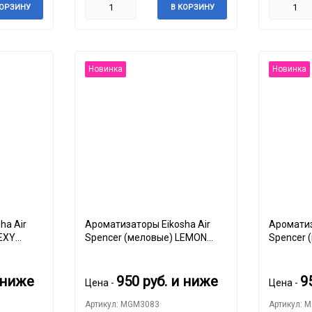
КОРЗИНУ
В КОРЗИНУ
Новинка
Новинка
ha Air
Ароматизаторы Eikosha Air
Ароматиз
EXY
Spencer (меловые) LEMON
Spencer 
SQUASH
 ниже
950
руб.
и ниже
9
Цена -
Цена -
Артикул: MGM3083
Артикул: 