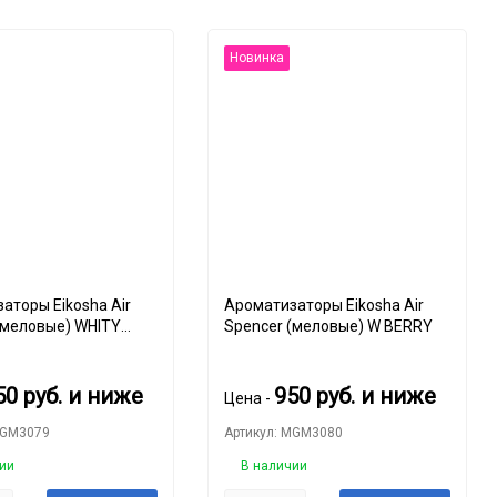
Новинка
аторы Eikosha Air
Ароматизаторы Eikosha Air
(меловые) WHITY
Spencer (меловые) W BERRY
50
руб.
и ниже
950
руб.
и ниже
Цена -
MGM3079
Артикул: MGM3080
ии
В наличии