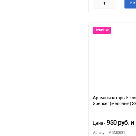
В 
Новинка
Ароматизаторы Eikos
Spencer (меловые) S
SQUASH
950
руб.
и
Цена -
Артикул: MGM3081