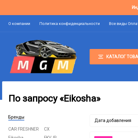
Ин
О компании
Политика конфиденциальности
Все виды Опл
КАТАЛОГ ТОВ
По запросу «Eikosha»
Бренды
Дата добавления
CAR FRESHNER
CX
Eikosha
FKVJP