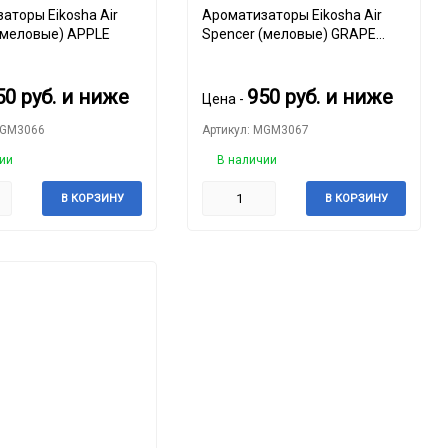
аторы Eikosha Air
Ароматизаторы Eikosha Air
(меловые) APPLE
Spencer (меловые) GRAPE
FRUITS
50
руб.
и ниже
950
руб.
и ниже
Цена -
MGM3066
Артикул: MGM3067
ии
В наличии
В КОРЗИНУ
В КОРЗИНУ