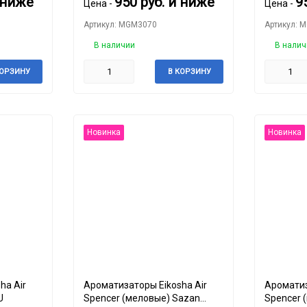
 ниже
950
руб.
и ниже
9
Цена -
Цена -
Артикул: MGM3070
Артикул: 
В наличии
В налич
КОРЗИНУ
В КОРЗИНУ
Новинка
Новинка
ha Air
Ароматизаторы Eikosha Air
Ароматиз
U
Spencer (меловые) Sazan
Spencer 