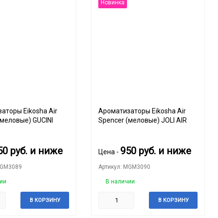
30
Новинка
60
90
150
аторы Eikosha Air
Ароматизаторы Eikosha Air
(меловые) GUCINI
Spencer (меловые) JOLI AIR
50
руб.
и ниже
950
руб.
и ниже
Цена -
MGM3089
Артикул: MGM3090
ии
В наличии
В КОРЗИНУ
В КОРЗИНУ