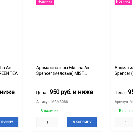
Новинка
Новинка
ha Air
Ароматизаторы Eikosha Air
Ароматиз
GREEN TEA
Spencer (меловые) MIST
Spencer 
SHOWER
 ниже
950
руб.
и ниже
9
Цена -
Цена -
Артикул: MGM3088
Артикул: 
В наличии
В налич
КОРЗИНУ
В КОРЗИНУ