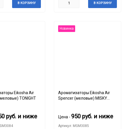
В КОРЗИНУ
В КОРЗИНУ
Новинка
аторы Eikosha Air
Ароматизаторы Eikosha Air
(меловые) TONIGHT
Spencer (меловые) MISKY
SHOWER
50
руб.
и ниже
950
руб.
и ниже
Цена -
MGM3084
Артикул: MGM3085