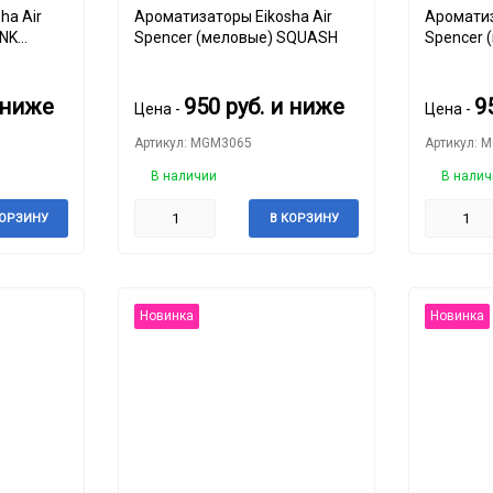
ha Air
Ароматизаторы Eikosha Air
Ароматиз
INK
Spencer (меловые) SQUASH
Spencer 
 ниже
950
руб.
и ниже
9
Цена -
Цена -
Артикул: MGM3065
Артикул: 
В наличии
В налич
КОРЗИНУ
В КОРЗИНУ
Новинка
Новинка