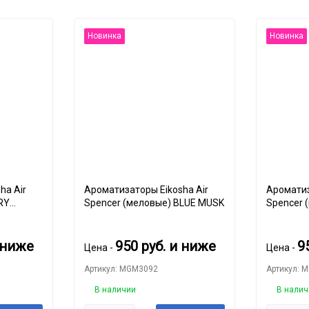
Новинка
Новинка
ha Air
Ароматизаторы Eikosha Air
Ароматиз
RY
Spencer (меловые) BLUE MUSK
Spencer 
MUSK
 ниже
950
руб.
и ниже
9
Цена -
Цена -
Артикул: MGM3092
Артикул: 
В наличии
В налич