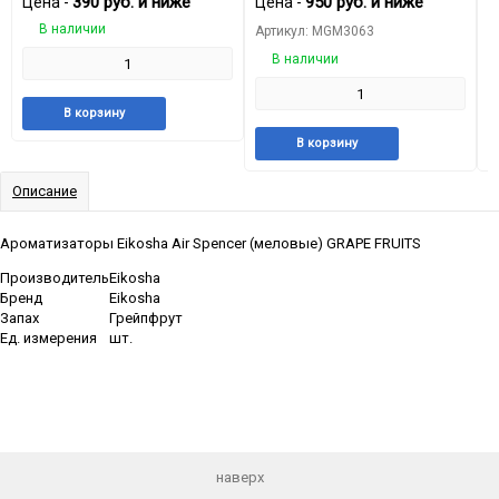
390
руб.
и ниже
950
руб.
и ниже
Цена -
Цена -
Ц
В наличии
Артикул: MGM3063
А
В наличии
Добавить
Добавить
В корзину
в
к
Добавить
Добави
В корзину
избранное
сравнению
в
к
избранное
сравне
Описание
Ароматизаторы Eikosha Air Spencer (меловые) GRAPE FRUITS
Производитель
Eikosha
Бренд
Eikosha
Запах
Грейпфрут
Ед. измерения
шт.
наверх