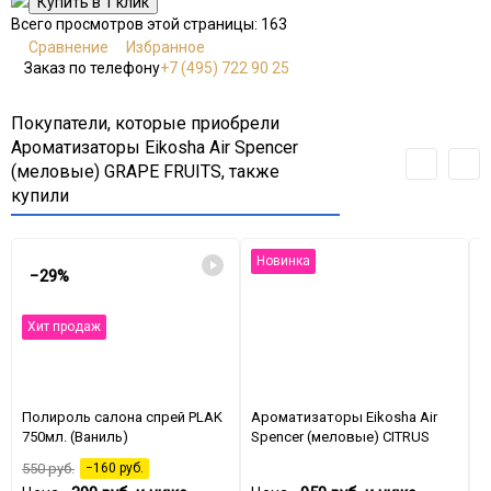
Всего просмотров этой страницы:
163
Сравнение
Избранное
Заказ по телефону
+7 (495) 722 90 25
Покупатели, которые приобрели
Ароматизаторы Eikosha Air Spencer
(меловые) GRAPE FRUITS, также
купили
Новинка
−29%
Хит продаж
Полироль салона спрей PLAK
Ароматизаторы Eikosha Air
А
750мл. (Ваниль)
Spencer (меловые) CITRUS
S
M
550
руб.
−160
руб.