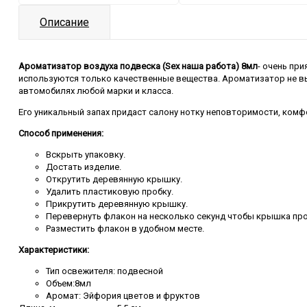
Описание
Ароматизатор воздуха подвеска (Sex наша работа) 8мл
- очень пр
используются только качественные вещества. Ароматизатор не вы
автомобилях любой марки и класса.
Его уникальный запах придаст салону нотку неповторимости, комф
Способ применения:
Вскрыть упаковку.
Достать изделие.
Открутить деревянную крышку.
Удалить пластиковую пробку.
Прикрутить деревянную крышку.
Перевернуть флакон на несколько секунд чтобы крышка пр
Разместить флакон в удобном месте.
Характеристики:
Тип освежителя: подвесной
Объем:8мл
Аромат: Эйфория цветов и фруктов