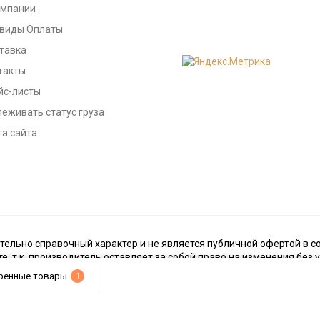
омпании
 виды Оплаты
тавка
такты
йс-листы
леживать статус груза
та сайта
тельно справочный характер и не является публичной офертой в со
те, т.к. производитель оставляет за собой право на изменения без
ренные товары
1