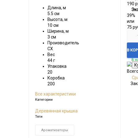
190
р
Длина, м
Эк
5.5 см
39%
Высота, м
или
10 см
75
ру
Ширина, м
3 см
Производитель
CX
В КО
Вес
В н
44 г
Упаковка
Всег
20
Ср
Коробка
Зак
200
Все характеристики
Категории
Деревянная крышка
Теги
Ароматизаторы