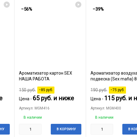
−56%
−39%
Ароматизатор картон SEX
Ароматизатор воздух
НАША РАБОТА
подвеска (Sex mafia) 
150
руб.
190
руб.
−85
руб.
−75
руб.
е
65
руб.
и ниже
115
руб.
и 
Цена -
Цена -
Артикул: MGM416
Артикул: MGM400
В наличии
В наличии
НУ
В КОРЗИНУ
В КО