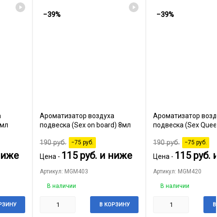
−39%
−39%
а
Ароматизатор воздуха
Ароматизатор возд
8мл
подвеска (Sex on board) 8мл
подвеска (Sex Quee
190
руб.
190
руб.
−75
руб.
−75
руб.
ниже
115
руб.
и ниже
115
руб.
и
Цена -
Цена -
Артикул: MGM403
Артикул: MGM420
В наличии
В наличии
РЗИНУ
В КОРЗИНУ
В