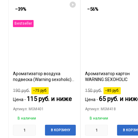
−39%
−56%
Bestseller
Ароматизатор воздуха
Ароматизатор картон
подвеска (Warning sexoholic)
WARNING SEXOHOLIC
8мл
190
руб.
150
руб.
−75
руб.
−85
руб.
115
руб.
и ниже
65
руб.
и ниж
Цена -
Цена -
Артикул: MGM401
Артикул: MGM418
В наличии
В наличии
В КОРЗИНУ
В КОРЗИ