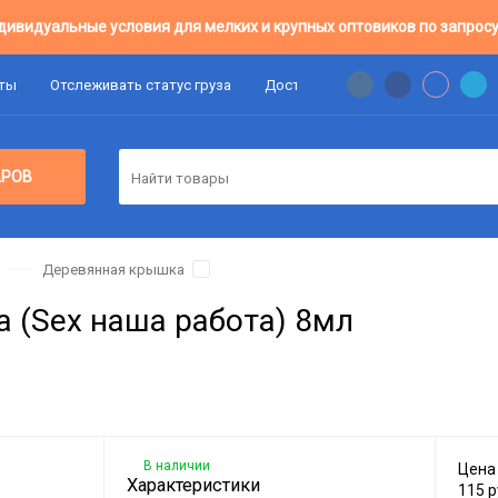
дивидуальные условия для мелких и крупных оптовиков по запросу
аты
Отслеживать статус груза
Доставка
Цены Оптовикам
АРОВ
Деревянная крышка
 (Sex наша работа) 8мл
В наличии
Цена
Характеристики
115
р