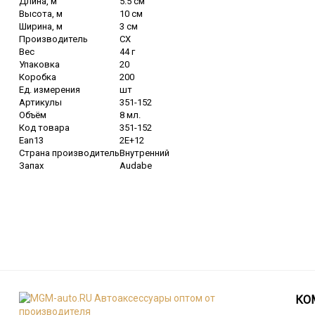
Длина, м
5.5 см
Высота, м
10 см
Ширина, м
3 см
Производитель
CX
Вес
44 г
Упаковка
20
Коробка
200
Ед. измерения
шт
Артикулы
351-152
Объём
8 мл.
Код товара
351-152
Ean13
2E+12
Страна производитель
Внутренний
Запах
Audabe
КО