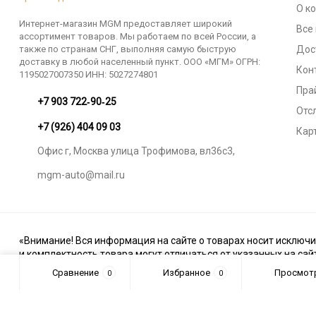
О к
Интернет-магазин MGM предоставляет широкий
Все
ассортимент товаров. Мы работаем по всей России, а
также по странам СНГ, выполняя самую быструю
Дос
доставку в любой населенный пункт. ООО «МГМ» ОГРН:
Кон
1195027007350 ИНН: 5027274801
Пра
‪+7 903 722‑90‑25
Отс
+7 (926) 404 09 03
Кар
Офис г, Москва улица Трофимова, вл36с3,
mgm-auto@mail.ru
«Внимание! Вся информация на сайте о товарах носит исключи
и комплектность товара могут отличаться от указанных на сай
Сравнение
Избранное
Просмот
0
0