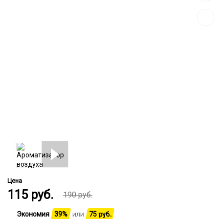
сравн
Цена
115
руб.
190
руб.
Экономия
39%
или
75
руб.