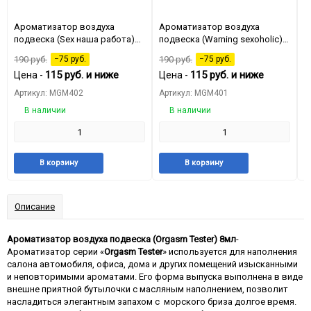
Ароматизатор воздуха
Ароматизатор воздуха
А
подвеска (Sex наша работа)
подвеска (Warning sexoholic)
п
8мл
8мл
190
руб.
−75
руб.
190
руб.
−75
руб.
1
115
руб.
и ниже
115
руб.
и ниже
Цена -
Цена -
Ц
Артикул: MGM402
Артикул: MGM401
А
В наличии
В наличии
Добавить
Добавить
Добавить
Добави
В корзину
В корзину
в
к
в
к
избранное
сравнению
избранное
сравне
Описание
Ароматизатор воздуха подвеска (Orgasm Tester) 8мл
-
Ароматизатор серии «
Orgasm Tester
» используется для наполнения
салона автомобиля, офиса, дома и других помещений изысканными
и неповторимыми ароматами. Его форма выпуска выполнена в виде
внешне приятной бутылочки с масляным наполнением, позволит
насладиться элегантным запахом с морского бриза долгое время.