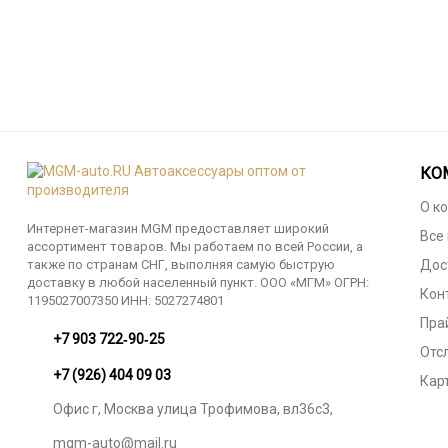
КО
О к
Интернет-магазин MGM предоставляет широкий
Все
ассортимент товаров. Мы работаем по всей России, а
также по странам СНГ, выполняя самую быструю
Дос
доставку в любой населенный пункт. ООО «МГМ» ОГРН:
Кон
1195027007350 ИНН: 5027274801
Пра
‪+7 903 722‑90‑25
Отс
+7 (926) 404 09 03
Кар
Офис г, Москва улица Трофимова, вл36с3,
mgm-auto@mail.ru