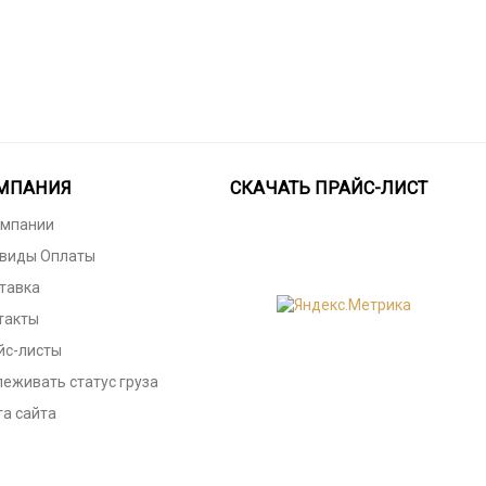
МПАНИЯ
СКАЧАТЬ ПРАЙС-ЛИСТ
омпании
 виды Оплаты
тавка
такты
йс-листы
леживать статус груза
та сайта