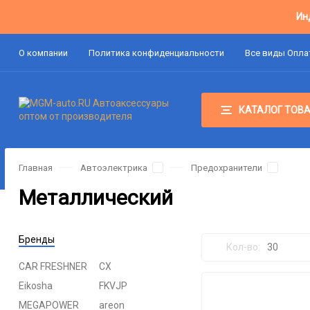
Ин
О компании
Политика конфиденциальности
Все виды Опл
КАТАЛОГ ТОВ
Главная
Автоэлектрика
Предохранители
Металлический
Бренды
Кол-во:
30
CAR FRESHNER
CX
Eikosha
FKVJP
30
MEGAPOWER
areon