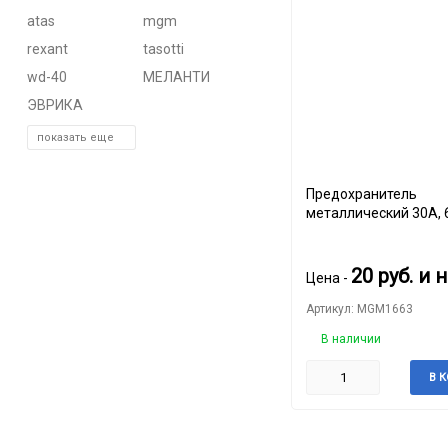
60
atas
mgm
rexant
tasotti
90
wd-40
МЕЛАНТИ
150
ЭВРИКА
показать еще
Предохранитель
металлический 30А, 
набор 2шт
20
руб.
и 
Цена -
Артикул: MGM1663
В наличии
В 