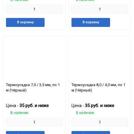
Добавить
Добавить
Добавить
Доба
В корзину
В корзину
в
к
в
к
избранное
сравнению
избранное
срав
Термоусадка 7,0 / 3,5 мм, по 1
Термоусадка 8,0 / 4,0 мм, по 1
м (Чёрный)
м (Чёрный)
35
руб.
и ниже
35
руб.
и ниже
Цена -
Цена -
В наличии
В наличии