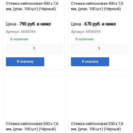
Стяжкa нейлоновая 500 x 7,6
Стяжкa нейлоновая 400 x 7,6
мм, (упак. 100 шт) (Чёрный)
мм, (упак. 100 шт) (Чёрный)
790
руб.
и ниже
670
руб.
и ниже
Цена -
Цена -
Артикул: MGM396
Артикул: MGM395
В наличии
В наличии
Добавить
Добавить
Добавить
Доба
В корзину
В корзину
в
к
в
к
избранное
сравнению
избранное
срав
Стяжкa нейлоновая 300 x 7,6
Стяжкa нейлоновая 200 x 7,6
мм, (упак. 100 шт) (Чёрный)
мм, (упак. 100 шт) (Чёрный)