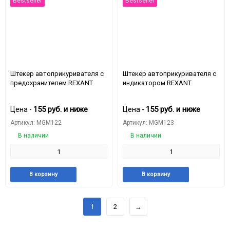
Bestseller
Bestseller
Штекер автоприкуривателя с
Штекер автоприкуривателя с
предохранителем REXANT
индикатором REXANT
155
руб.
и ниже
155
руб.
и ниже
Цена -
Цена -
Артикул: MGM122
Артикул: MGM123
В наличии
В наличии
Добавить
Добавить
Добавить
Доба
В корзину
В корзину
в
к
в
к
избранное
сравнению
избранное
срав
1
2
→