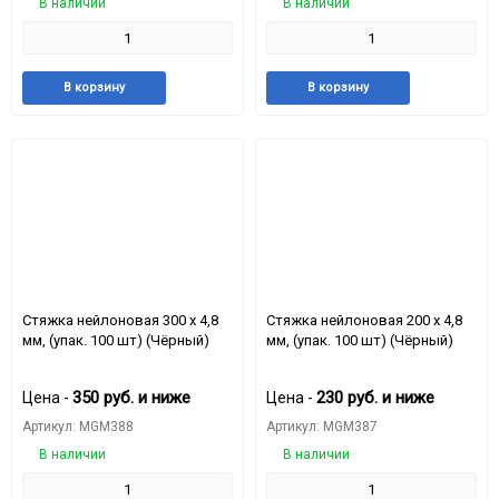
В наличии
В наличии
Добавить
Добавить
Добавить
Доба
В корзину
В корзину
в
к
в
к
избранное
сравнению
избранное
срав
Стяжкa нейлоновая 300 x 4,8
Стяжкa нейлоновая 200 x 4,8
мм, (упак. 100 шт) (Чёрный)
мм, (упак. 100 шт) (Чёрный)
350
руб.
и ниже
230
руб.
и ниже
Цена -
Цена -
Артикул: MGM388
Артикул: MGM387
В наличии
В наличии