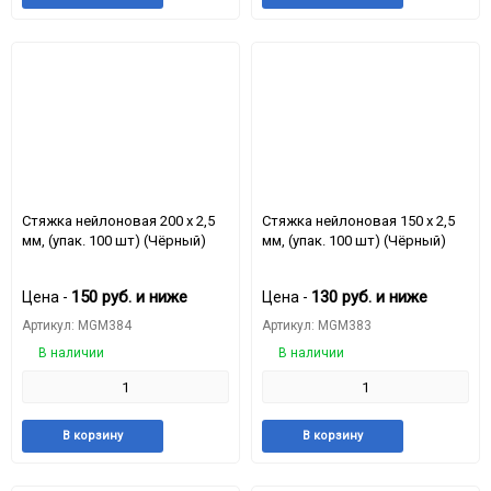
в
к
в
к
избранное
сравнению
избранное
срав
Стяжкa нейлоновая 200 x 2,5
Стяжкa нейлонoвая 150 x 2,5
мм, (упак. 100 шт) (Чёрный)
мм, (упак. 100 шт) (Чёрный)
150
руб.
и ниже
130
руб.
и ниже
Цена -
Цена -
Артикул: MGM384
Артикул: MGM383
В наличии
В наличии
Добавить
Добавить
Добавить
Доба
В корзину
В корзину
в
к
в
к
избранное
сравнению
избранное
срав