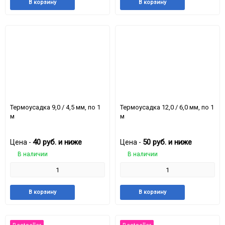
Добавить
Добавить
Добавить
Доба
В корзину
В корзину
в
к
в
к
избранное
сравнению
избранное
срав
Термоусадка 9,0 / 4,5 мм, по 1
Термоусадка 12,0 / 6,0 мм, по 1
м
м
40
руб.
и ниже
50
руб.
и ниже
Цена -
Цена -
В наличии
В наличии
Добавить
Добавить
Добавить
Доба
В корзину
В корзину
в
к
в
к
избранное
сравнению
избранное
срав