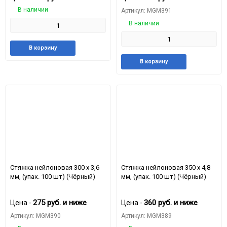
В наличии
Артикул: MGM391
В наличии
Добавить
Добавить
В корзину
в
к
Добавить
Доба
В корзину
избранное
сравнению
в
к
избранное
срав
Стяжкa нейлоновая 300 x 3,6
Стяжкa нейлоновая 350 x 4,8
мм, (упак. 100 шт) (Чёрный)
мм, (упак. 100 шт) (Чёрный)
275
руб.
и ниже
360
руб.
и ниже
Цена -
Цена -
Артикул: MGM390
Артикул: MGM389