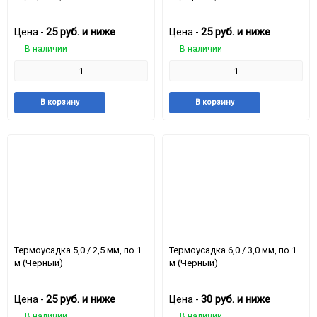
25
руб.
и ниже
25
руб.
и ниже
Цена -
Цена -
В наличии
В наличии
Добавить
Добавить
Добавить
Доба
В корзину
В корзину
в
к
в
к
избранное
сравнению
избранное
срав
Термоусадка 5,0 / 2,5 мм, по 1
Термоусадка 6,0 / 3,0 мм, по 1
м (Чёрный)
м (Чёрный)
25
руб.
и ниже
30
руб.
и ниже
Цена -
Цена -
В наличии
В наличии