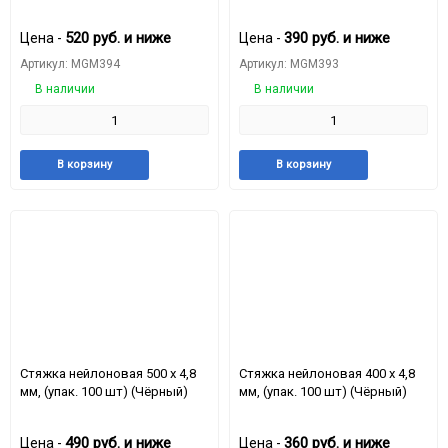
520
руб.
и ниже
390
руб.
и ниже
Цена -
Цена -
Артикул: MGM394
Артикул: MGM393
В наличии
В наличии
Добавить
Добавить
Добавить
Доба
В корзину
В корзину
в
к
в
к
избранное
сравнению
избранное
срав
Стяжкa нейлоновая 500 x 4,8
Стяжкa нейлоновая 400 x 4,8
мм, (упак. 100 шт) (Чёрный)
мм, (упак. 100 шт) (Чёрный)
490
руб.
и ниже
360
руб.
и ниже
Цена -
Цена -