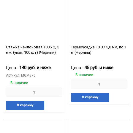
Стяжка нейлоновая 100 x 2, 5
Термоусадка 10,0 / 5,0 мм, по 1
мм, (упак. 100 шт) (Чёрный)
м (Чёрный)
140
руб.
и ниже
45
руб.
и ниже
Цена -
Цена -
В наличии
Артикул: MGM376
В наличии
Добавить
Доба
В корзину
в
к
Добавить
Добавить
В корзину
избранное
срав
в
к
избранное
сравнению