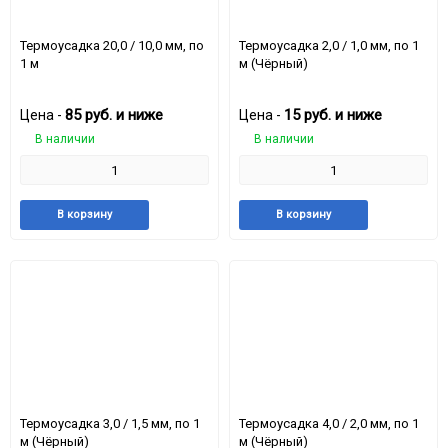
Термоусадка 20,0 / 10,0 мм, по
Термоусадка 2,0 / 1,0 мм, по 1
1 м
м (Чёрный)
85
руб.
и ниже
15
руб.
и ниже
Цена -
Цена -
В наличии
В наличии
Добавить
Добавить
Добавить
Доба
В корзину
В корзину
в
к
в
к
избранное
сравнению
избранное
срав
Термоусадка 3,0 / 1,5 мм, по 1
Термоусадка 4,0 / 2,0 мм, по 1
м (Чёрный)
м (Чёрный)