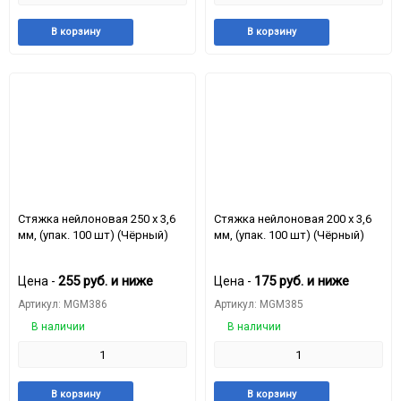
Добавить
Добавить
Добавить
Доба
В корзину
В корзину
в
к
в
к
избранное
сравнению
избранное
срав
Стяжкa нейлоновая 250 x 3,6
Стяжкa нейлоновая 200 x 3,6
мм, (упак. 100 шт) (Чёрный)
мм, (упак. 100 шт) (Чёрный)
255
руб.
и ниже
175
руб.
и ниже
Цена -
Цена -
Артикул: MGM386
Артикул: MGM385
В наличии
В наличии
Добавить
Добавить
Добавить
Доба
В корзину
В корзину