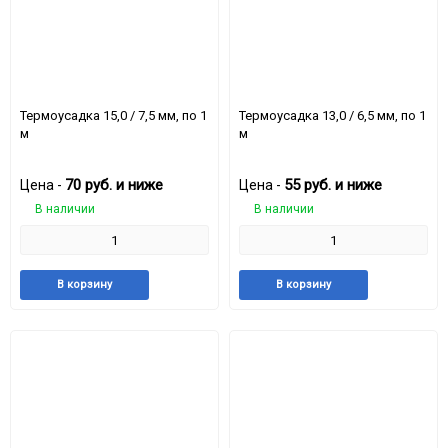
Термоусадка 15,0 / 7,5 мм, по 1
Термоусадка 13,0 / 6,5 мм, по 1
м
м
70
руб.
и ниже
55
руб.
и ниже
Цена -
Цена -
В наличии
В наличии
Добавить
Добавить
Добавить
Доба
В корзину
В корзину
в
к
в
к
избранное
сравнению
избранное
срав