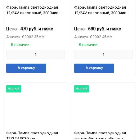
Фара-Лампа светодиодная
Фара-Лампа светодиодная
12/24V лизованый, 3030чип，
12/24V лизованый, 3030чип，
мощность20.3W，вольтаж：
мощность20.2W，вольтаж：
10-50V
10-50V
470
руб.
и ниже
630
руб.
и ниже
Цена -
Цена -
Артикул: G0002-35MM
Артикул: G0002-45MM
В наличии
В наличии
Добавить
Добавить
Добавить
Доба
В корзину
В корзину
в
к
в
к
избранное
сравнению
избранное
срав
Новый
Новый
Фара-Лампа светодиодная
Фара-Лампа светодиодная
12/24V 3030чип，
автомобильная рабочего