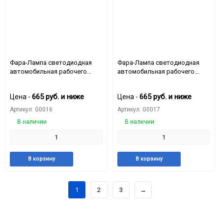
Фара-Лампа светодиодная
Фара-Лампа светодиодная
автомобильная рабочего
автомобильная рабочего
света квадрат 3 LED 2525
света круглий 3 LED 2525
(6000K 12V/24V 30W ) белий
(6000K 12V/24V 30W ) белий
665
руб.
и ниже
665
руб.
и ниже
Цена -
Цена -
свет 13*10 см G0016
свет 13*10 см
Артикул: G0016
Артикул: G0017
В наличии
В наличии
Добавить
Добавить
Добавить
Доба
В корзину
В корзину
в
к
в
к
избранное
сравнению
избранное
срав
1
2
3
→