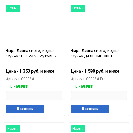
Новый
Новый
Фара-Лампа светодиодная
Фара-Лампа светодиодная
12/24V 10-50V/32.6W/толшина
12/24V ДАЛЬНИЙ СВЕТ
7.7CM /с креплением,
（25W）+ БЛИЖНИЙ
5дюймов/ ходовой огонь
СВЕТ（29W），ходовой
1 350
руб.
и ниже
1 590
руб.
и ниже
Цена -
Цена -
огонь：2.8W
Артикул: G0008A
Артикул: G0008A Pro
В наличии
В наличии
Добавить
Добавить
Добавить
Доба
В корзину
В корзину
в
к
в
к
избранное
сравнению
избранное
срав
Новый
Новый