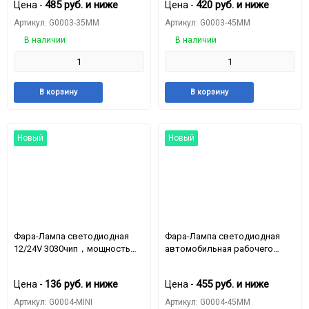
485
руб.
и ниже
420
руб.
и ниже
Цена -
Цена -
Артикул: G0003-35MM
Артикул: G0003-45MM
В наличии
В наличии
Добавить
Добавить
Добавить
Доба
В корзину
В корзину
в
к
в
к
избранное
сравнению
избранное
срав
Новый
Новый
Фара-Лампа светодиодная
Фара-Лампа светодиодная
12/24V 3030чип，мощность：
автомобильная рабочего
13.2W，вольтаж10-50V
света круглий 16LED-48W 12-
24v 105mm*105mm*45m
136
руб.
и ниже
455
руб.
и ниже
Цена -
Цена -
G0004-45MM
Артикул: G0004-MINI
Артикул: G0004-45MM