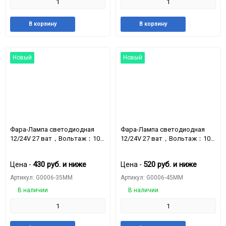
Добавить
Добавить
Добавить
Доба
В корзину
В корзину
в
к
в
к
избранное
сравнению
избранное
срав
Новый
Новый
Фара-Лампа светодиодная
Фара-Лампа светодиодная
12/24V 27 ват，Вольтаж：10-
12/24V 27 ват，Вольтаж：10-
50V，мощность：11.3W
50V，мощность：11.1W
430
руб.
и ниже
520
руб.
и ниже
Цена -
Цена -
Артикул: G0006-35MM
Артикул: G0006-45MM
В наличии
В наличии