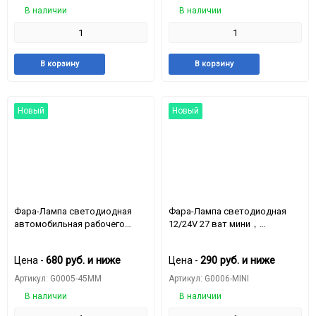
В наличии
В наличии
Добавить
Добавить
Добавить
Доба
В корзину
В корзину
в
к
в
к
избранное
сравнению
избранное
срав
Новый
Новый
Фара-Лампа светодиодная
Фара-Лампа светодиодная
автомобильная рабочего
12/24V 27 ват мини，
света 14LED-48W 12-24v
Вольтаж：10-50V，
Рабочее напряжение: 10-50 В,
мощность：9.5W
680
руб.
и ниже
290
руб.
и ниже
Цена -
Цена -
выходная мощность15 Вт,
линзованные
Артикул: G0005-45MM
Артикул: G0006-MINI
В наличии
В наличии