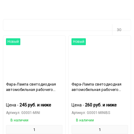
30
Новый
Новый
30
60
90
150
Фара-Лампа светодиодная
Фара-Лампа светодиодная
автомобильная рабочего
автомобильная рабочего
света MINI 16LED-48W 12-24v
света MINI-BS 16LED-48W 12-
78mm*78mm*20mm G0001-
24v (3
245
руб.
и ниже
260
руб.
и ниже
Цена -
Цена -
MINI
Режима)78mm*78mm*20mm
G0001-MINIBS
Артикул: G0001-MINI
Артикул: G0001-MINIBS
В наличии
В наличии