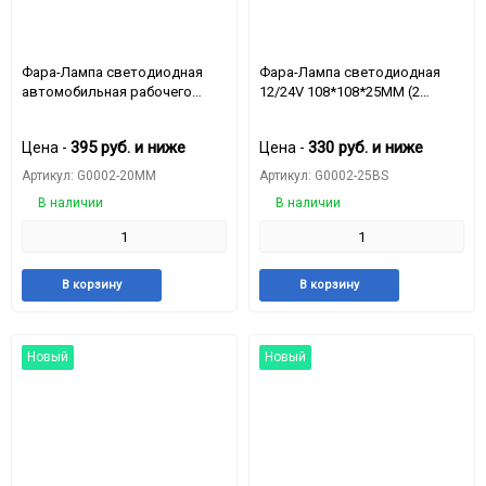
Фара-Лампа светодиодная
Фара-Лампа светодиодная
автомобильная рабочего
12/24V 108*108*25ММ (2
света круглий, дальний свет
режим)，Вольтаж：10-50V，
16 LED OFF ROAD 3030 (6000K
мощность：15.7W
395
руб.
и ниже
330
руб.
и ниже
Цена -
Цена -
2000LM 12V/24V 16W ) белий
свет
Артикул: G0002-20MM
Артикул: G0002-25BS
В наличии
В наличии
Добавить
Добавить
Добавить
Доба
В корзину
В корзину
в
к
в
к
избранное
сравнению
избранное
срав
Новый
Новый