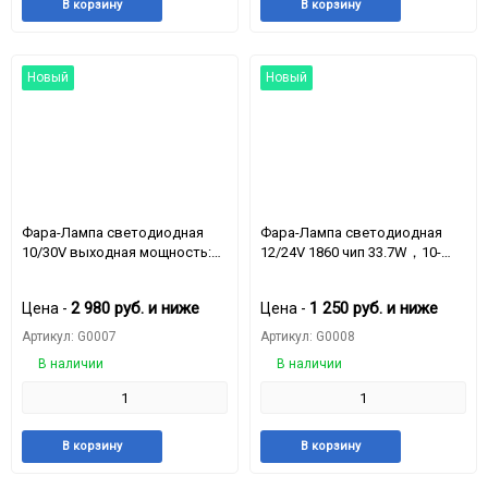
Добавить
Добавить
Добавить
Доба
В корзину
В корзину
в
к
в
к
избранное
сравнению
избранное
срав
Новый
Новый
Фара-Лампа светодиодная
Фара-Лампа светодиодная
10/30V выходная мощность:
12/24V 1860 чип 33.7W，10-
21 Вт ближний свет, 35 Вт
50V, с креплением
дальний свет.
2 980
руб.
и ниже
1 250
руб.
и ниже
Цена -
Цена -
Артикул: G0007
Артикул: G0008
В наличии
В наличии
Добавить
Добавить
Добавить
Доба
В корзину
В корзину
в
к
в
к
избранное
сравнению
избранное
срав