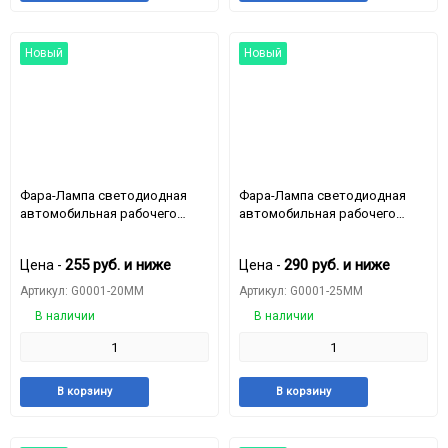
в
к
в
к
избранное
сравнению
избранное
срав
Новый
Новый
Фара-Лампа светодиодная
Фара-Лампа светодиодная
автомобильная рабочего
автомобильная рабочего
света 16LED-48W 12-24v
света 16LED-48W 12-24v
100mm*100mm*20mm G0001-
108mm*25mm*108mm G0001-
255
руб.
и ниже
290
руб.
и ниже
Цена -
Цена -
20MM
25MM
Артикул: G0001-20MM
Артикул: G0001-25MM
В наличии
В наличии
Добавить
Добавить
Добавить
Доба
В корзину
В корзину
в
к
в
к
избранное
сравнению
избранное
срав