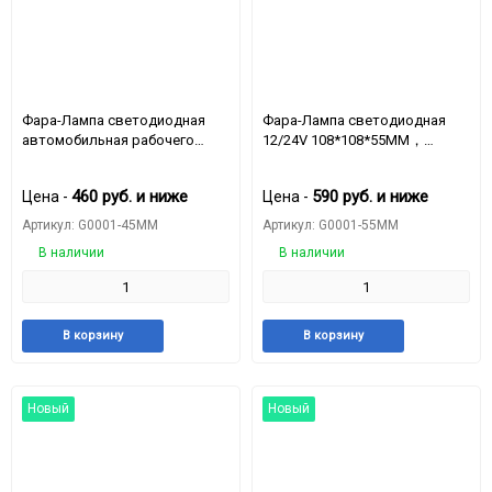
Фара-Лампа светодиодная
Фара-Лампа светодиодная
автомобильная рабочего
12/24V 108*108*55ММ，
света 16LED-48W 12-24v
Вольтаж：9-60V，
105mm*105mm*45mm G0001-
мощность：20W
460
руб.
и ниже
590
руб.
и ниже
Цена -
Цена -
45MM
Артикул: G0001-45MM
Артикул: G0001-55MM
В наличии
В наличии
Добавить
Добавить
Добавить
Доба
В корзину
В корзину
в
к
в
к
избранное
сравнению
избранное
срав
Новый
Новый