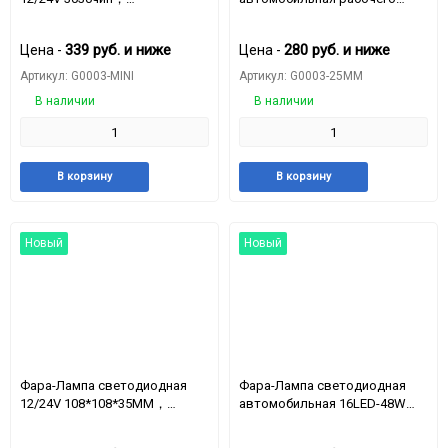
мощность11.7W，вольтаж10-
света 16LED-48W 12-24v
50V
100mm*100mm*25mm G0003-
339
руб.
и ниже
280
руб.
и ниже
Цена -
Цена -
25MM
Артикул: G0003-MINI
Артикул: G0003-25MM
В наличии
В наличии
Добавить
Добавить
Добавить
Доба
В корзину
В корзину
в
к
в
к
избранное
сравнению
избранное
срав
Новый
Новый
Фара-Лампа светодиодная
Фара-Лампа светодиодная
12/24V 108*108*35ММ，
автомобильная 16LED-48W
Вольтаж：10-50V，
12/24v 105mm*105mm*45mm
мощность：10W
G0003-45MM