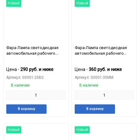
Новый
Новый
Фара-Лампа светодиодная
Фара-Лампа светодиодная
автомобильная рабочего
автомобильная рабочего
света 16LED-48W 12-24v (3
света 16LED-48W 12-24v
Режима) 105mm*105mm*25mm
100mm*100mm*35mm G0001-
290
руб.
и ниже
360
руб.
и ниже
Цена -
Цена -
G0001-25BS
35MM
Артикул: G0001-25BS
Артикул: G0001-35MM
В наличии
В наличии
Добавить
Добавить
Добавить
Доба
В корзину
В корзину
в
к
в
к
избранное
сравнению
избранное
срав
Новый
Новый