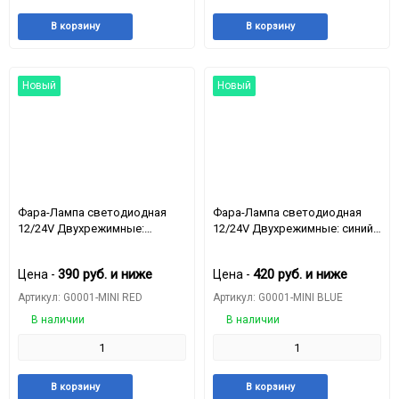
Добавить
Добавить
Добавить
Доба
В корзину
В корзину
в
к
в
к
избранное
сравнению
избранное
срав
Новый
Новый
Фара-Лампа светодиодная
Фара-Лампа светодиодная
12/24V Двухрежимные:
12/24V Двухрежимные: синий
красный моргающй + белый
моргающй + белый
постоянный свет, чип 3030,
постоянный свет, чип 3030,
390
руб.
и ниже
420
руб.
и ниже
Цена -
Цена -
13.4W, 12-24V
13.6W, 12-24V
Артикул: G0001-MINI RED
Артикул: G0001-MINI BLUE
В наличии
В наличии
Добавить
Добавить
Добавить
Доба
В корзину
В корзину