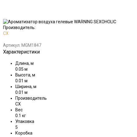
Добавить
Добавить
в
к
избранное
сравнению
Производитель:
CX
Артикул:
MGM1847
Характеристики
Длина, м
0.05 м
Высота, м
0.01 м
Ширина, м
0.01 м
Производитель
CX
Вес
0.1 кг
Упаковка
5
Коробка