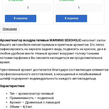
В наличии
В наличии
Добавить
Добавить
Добавить
Добави
В корзину
В корзину
в
к
в
к
избранное
сравнению
избранное
сравне
Описание
Ароматизатор воздуха гелевые WARNING SEXOHOLIC
наполнит салон
Вашего автомобиля неповторимым и приятным ароматом. Его легко
зафиксировать на зеркале заднего вида, подвесить на крючок, да и в
любом удобном месте. Нежный аромат вскружит голову тонкими
нотками парфюма и Вы сможете насладиться им продолжительное
время.
Чувственный аромат достигается благодаря составляющих элементов
профессионального изготовления, а насыщенный и незабываемый
шлейф подчеркнет индивидуальность каждого автовладельца.
Характеристики:
Тип – ароматизатор гелевый
Применяемость – подвесной
Аромат – Древесный с лавандой
Объем – 8,5 мл.