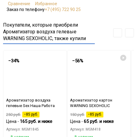
Сравнение
Избранное
Заказ по телефону
+7 (495) 722 90 25
Покупатели, которые приобрели
Ароматизатор воздуха гелевые
WARNING SEXOHOLIC, также купили
−34%
−56%
Ароматизатор воздуха
Ароматизатор картон
А
гелевые Sex Наша Работа
WARNING SEXOHOLIC
п
8
250
руб.
−85
руб.
150
руб.
−85
руб.
1
165
руб.
и ниже
65
руб.
и ниже
Цена -
Цена -
Ц
Артикул: MGM1845
Артикул: MGM418
А