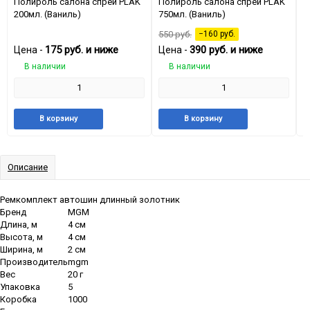
Полироль салона спрей PLAK
Полироль салона спрей PLAK
П
200мл. (Ваниль)
750мл. (Ваниль)
4
550
руб.
−160
руб.
175
руб.
и ниже
390
руб.
и ниже
Цена -
Цена -
Ц
В наличии
В наличии
Добавить
Добавить
Добавить
Добави
В корзину
В корзину
в
к
в
к
избранное
сравнению
избранное
сравне
Описание
Ремкомплект автошин длинный золотник
Бренд
MGM
Длина, м
4 см
Высота, м
4 см
Ширина, м
2 см
Производитель
mgm
Вес
20 г
Упаковка
5
Коробка
1000