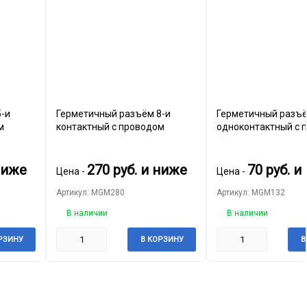
-и
Герметичный разъём 8-и
Герметичный разъ
м
контактный с проводом
одноконтактный с 
ниже
270
руб.
и ниже
70
руб.
и 
Цена -
Цена -
Артикул: MGM280
Артикул: MGM132
В наличии
В наличии
РЗИНУ
В КОРЗИНУ
В