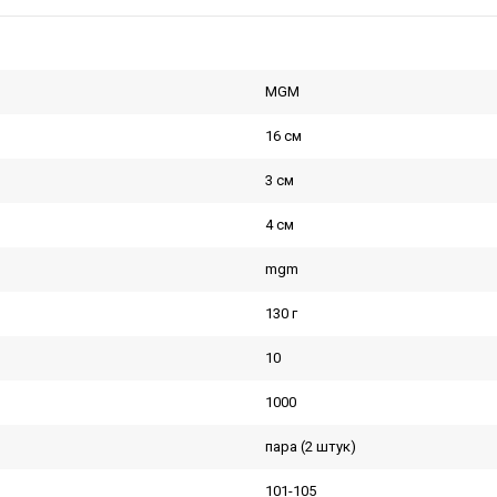
MGM
16 см
3 см
4 см
mgm
130 г
10
1000
пара (2 штук)
101-105