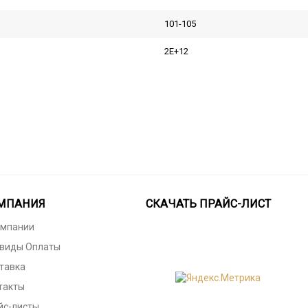
101-105
2E+12
МПАНИЯ
СКАЧАТЬ ПРАЙС-ЛИСТ
омпании
 виды Оплаты
тавка
такты
йс-листы