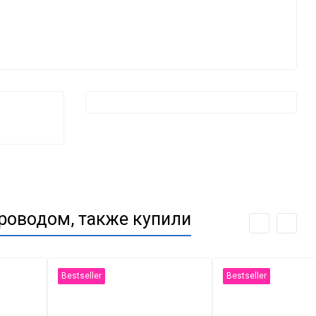
роводом, также купили
Bestseller
Bestseller