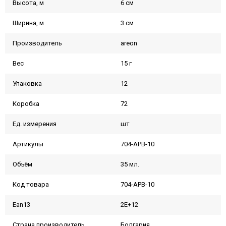
Высота, м
6 см
Ширина, м
3 см
Производитель
areon
Вес
15 г
Упаковка
12
Коробка
72
Ед. измерения
шт
Артикулы
704-APB-10
Объём
35 мл.
Код товара
704-APB-10
Ean13
2E+12
Страна производитель
Болгария