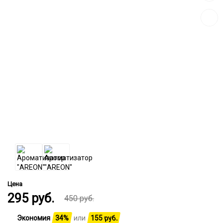
сравн
Цена
295
руб.
450
руб.
Экономия
34%
или
155
руб.