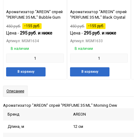
Ароматизатор "AREON" спрей
Ароматизатор "AREON" спрей
А
"PERFUME 35 ML" Bubble Gum
"PERFUME 35 ML" Black Crystal
"
450
руб.
−155
руб.
450
руб.
−155
руб.
4
295
руб.
и ниже
295
руб.
и ниже
Цена -
Цена -
Ц
Артикул: MGM1634
Артикул: MGM1633
А
В наличии
В наличии
Добавить
Добавить
Добавить
Добави
В корзину
В корзину
в
к
в
к
избранное
сравнению
избранное
сравне
Описание
Ароматизатор "AREON" спрей "PERFUME 35 ML" Morning Dew
Бренд
AREON
Длина, м
12 см