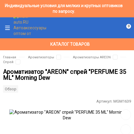
Индивидуальные условия для мелких и крупных оптовиков
по запросу.
0
КАТАЛОГ ТОВАРОВ
Главная
Ароматизаторы
Ароматизаторы AREON
Спрей
Ароматизатор "AREON" спрей "PERFUME 35
ML" Morning Dew
Обзор
Артикул:
MGM1639
Добав
в
избра
Добав
к