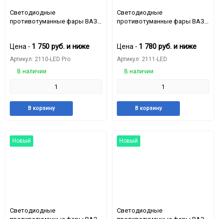
150
Светодиодные
Светодиодные
противотуманные фары ВАЗ
противотуманные фары ВАЗ
2110,ВАЗ 2114 12 / 24v
2110,ВАЗ 2114 12 / 24v
170mm*80mm*55mm
170mm*80mm*55mm
1 750
руб.
и ниже
1 780
руб.
и ниже
Цена -
Цена -
(комплект - 2 шт) БЛИЖНИЙ-
(комплект - 2 шт) 40W 2
ДАЛЬНИЙ СВЕТ
режима 6000К ДЛЯ ВАЗ 2110-
Артикул: 2110-LED Pro
Артикул: 2111-LED
2114 без регулировки
В наличии
В наличии
Добавить
Добавить
Добавить
Доба
В корзину
В корзину
в
к
в
к
избранное
сравнению
избранное
срав
Новый
Новый
Светодиодные
Светодиодные