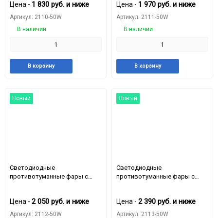
1 830
руб.
и ниже
1 970
руб.
и ниже
Цена -
Цена -
(комплект - 2 шт) (MGM2110-
(комплект - 2 шт) (MGM2111-
50W) 1 режим
50W) 2 режимa желтый
Артикул: 2110-50W
Артикул: 2111-50W
В наличии
В наличии
Добавить
Добавить
Добавить
Доба
В корзину
В корзину
в
к
в
к
избранное
сравнению
избранное
срав
Новый
Новый
Светодиодные
Светодиодные
противотуманные фары с
противотуманные фары с
ангельским кольцом ВАЗ
ангельским кольцом ВАЗ
2110,ВАЗ 2114 12 / 24v
2110,ВАЗ 2114 12 / 24v
2 050
руб.
и ниже
2 390
руб.
и ниже
Цена -
Цена -
170mm*80mm*55mm 50W
170mm*80mm*55mm 50W
(комплект - 2 шт) (MGM2112-
(комплект - 2 шт) (MGM2113-
Артикул: 2112-50W
Артикул: 2113-50W