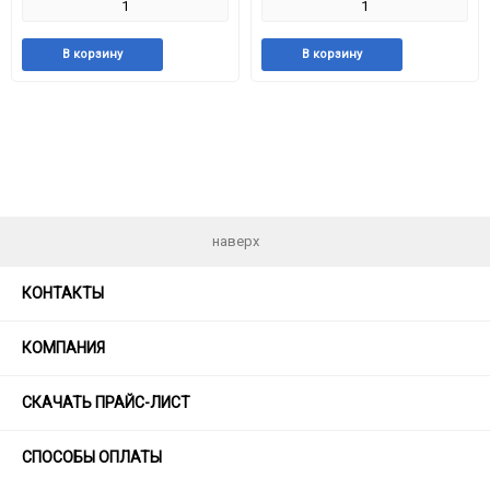
Добавить
Добавить
Добавить
Доба
В корзину
В корзину
в
к
в
к
избранное
сравнению
избранное
срав
наверх
КОНТАКТЫ
КОМПАНИЯ
СКАЧАТЬ ПРАЙС-ЛИСТ
СПОСОБЫ ОПЛАТЫ