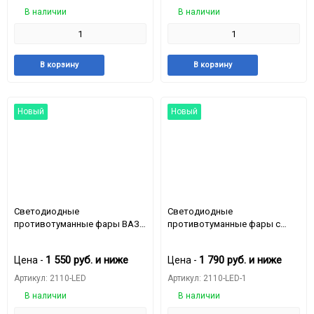
50W) 1 режим
50W) 2 режим желтый-белый
В наличии
В наличии
Добавить
Добавить
Добавить
Доба
В корзину
В корзину
в
к
в
к
избранное
сравнению
избранное
срав
Новый
Новый
Светодиодные
Светодиодные
противотуманные фары ВАЗ
противотуманные фары с
2110,ВАЗ 2114 12 / 24v
ангельским кольцом ВАЗ
170mm*80mm*55mm 40W
2110,ВАЗ 2114 12 / 24v
1 550
руб.
и ниже
1 790
руб.
и ниже
Цена -
Цена -
(комплект - 2 шт) (MGM2110) 1
170mm*80mm*55mm 40W
режим
(комплект - 2 шт) (MGM2110-1)
Артикул: 2110-LED
Артикул: 2110-LED-1
2 режим желтый-белый
В наличии
В наличии