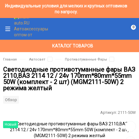
Индивидуальные условия для мелких и крупных оптовиков
по запросу.
0
КАТАЛОГ ТОВАРОВ
Главная
Автосвет
Противотуманные Фары
Светодиодные противотуманные фары ВАЗ
2110,ВАЗ 2114 12 / 24v 170mm*80mm*55mm
50W (комплект - 2 шт) (MGM2111-50W) 2
режимa желтый
Обзор
Артикул:
2111-50W
Добав
Новый
в
избра