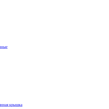
нные
янная крышка