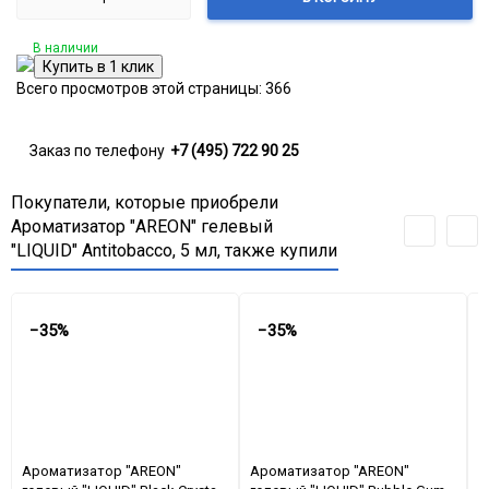
В наличии
Всего просмотров этой страницы:
366
Заказ по телефону
+7 (495) 722 90 25
Покупатели, которые приобрели
Ароматизатор "AREON" гелевый
"LIQUID" Antitobacco, 5 мл, также купили
−35%
−35%
Ароматизатор "AREON"
Ароматизатор "AREON"
А