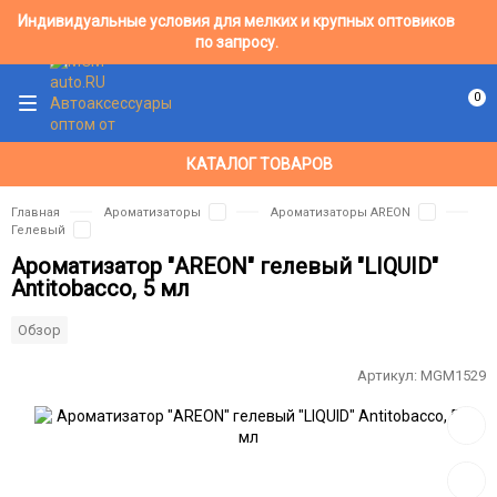
Индивидуальные условия для мелких и крупных оптовиков
по запросу.
0
КАТАЛОГ ТОВАРОВ
Главная
Ароматизаторы
Ароматизаторы AREON
Гелевый
Ароматизатор "AREON" гелевый "LIQUID"
Antitobacco, 5 мл
Обзор
Артикул:
MGM1529
Добав
в
избра
Добав
к