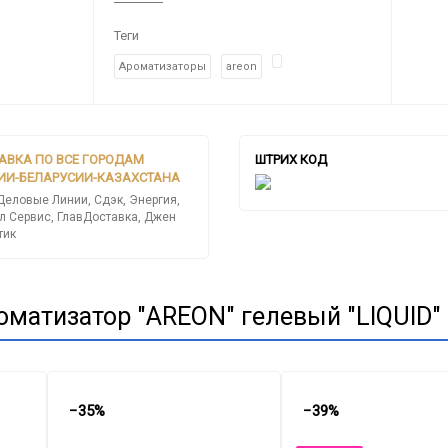
Теги
Ароматизаторы
areon
АВКА ПО ВСЕ ГОРОДАМ
ШТРИХ КОД
ИИ-БЕЛАРУСИИ-КАЗАХСТАНА
Деловые Линии, Сдэк, Энергия,
л Сервис, ГлавДоставка, Джен
тик
матизатор "AREON" гелевый "LIQUID" L
−35%
−39%