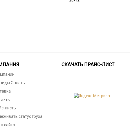
2E+12
МПАНИЯ
СКАЧАТЬ ПРАЙС-ЛИСТ
омпании
 виды Оплаты
тавка
такты
йс-листы
леживать статус груза
та сайта