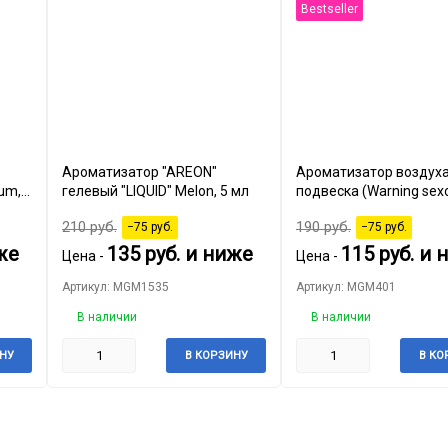
Bestseller
Ароматизатор "AREON"
Ароматизатор воздух
um, 5
гелевый "LIQUID" Melon, 5 мл
подвеска (Warning sexo
8мл
210
руб.
190
руб.
−75
руб.
−75
руб.
же
135
руб.
и ниже
115
руб.
и 
Цена -
Цена -
Артикул: MGM1535
Артикул: MGM401
В наличии
В наличии
НУ
В КОРЗИНУ
В КО