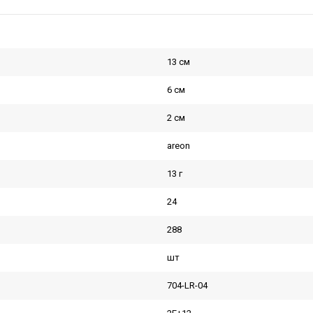
13 см
6 см
2 см
areon
13 г
24
288
шт
704-LR-04