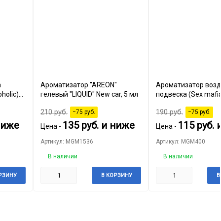
а
Ароматизатор "AREON"
Ароматизатор возд
holic)
гелевый "LIQUID" New car, 5 мл
подвеска (Sex mafi
210
руб.
190
руб.
−75
руб.
−75
руб.
ниже
135
руб.
и ниже
115
руб.
и
Цена -
Цена -
Артикул: MGM1536
Артикул: MGM400
В наличии
В наличии
РЗИНУ
В КОРЗИНУ
В