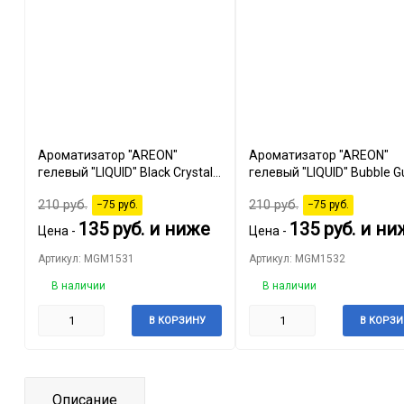
Ароматизатор "AREON"
Ароматизатор "AREON"
гелевый "LIQUID" Black Crystal,
гелевый "LIQUID" Bubble G
5 мл
мл
210
руб.
210
руб.
−75
руб.
−75
руб.
135
руб.
и ниже
135
руб.
и ни
Цена -
Цена -
Артикул: MGM1531
Артикул: MGM1532
В наличии
В наличии
В КОРЗИНУ
В КОРЗИ
Описание