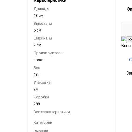
Характеристики
Длина, м
Эк
13 см
Высота, м
6 см
Ширина, м
2 см
Всег
Производитель
areon
С
Вес
За
13 г
Упаковка
24
Коробка
288
Все характеристики
Категории
Гелевый