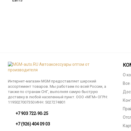
Ean13
КО
О к
Интернет-магазин MGM предоставляет широкий
Все
ассортимент товаров. Мы работаем по всей России, а
также по странам СНГ, выполняя самую быструю
Дос
доставку в любой населенный пункт. ООО «МГМ» ОГРН:
Кон
1195027007350 ИНН: 5027274801
Пра
‪+7 903 722‑90‑25
Отс
+7 (926) 404 09 03
Кар