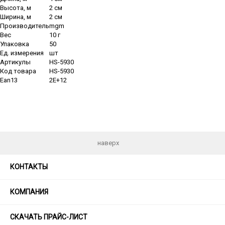
Высота, м
2 см
Ширина, м
2 см
Производитель
mgm
Вес
10 г
Упаковка
50
Ед. измерения
шт
Артикулы
HS-5930
Код товара
HS-5930
Ean13
2E+12
наверх
КОНТАКТЫ
КОМПАНИЯ
СКАЧАТЬ ПРАЙС-ЛИСТ