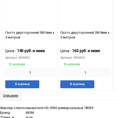
Скотч двусторонний 3М 6мм х
Скотч двусторонний 3М 8мм х
С
5 метров
5 метров
х
140
руб.
и ниже
160
руб.
и ниже
Цена -
Цена -
Ц
Артикул: MGM53
Артикул: MGM54
А
В наличии
В наличии
Добавить
Добавить
Добавить
Добави
В корзину
В корзину
в
к
в
к
избранное
сравнению
избранное
сравне
Описание
Жиклер стеклоомывателя HS-5930 универсальный 78039
Бренд
MGM
Длина, м
4 см