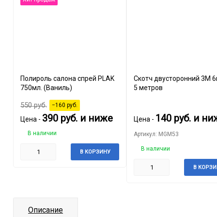
Полироль салона спрей PLAK
Скотч двусторонний 3М 6
750мл. (Ваниль)
5 метров
550
руб.
−160
руб.
390
руб.
и ниже
140
руб.
и ни
Цена -
Цена -
В наличии
Артикул: MGM53
В наличии
В КОРЗИНУ
В КОРЗИ
Описание