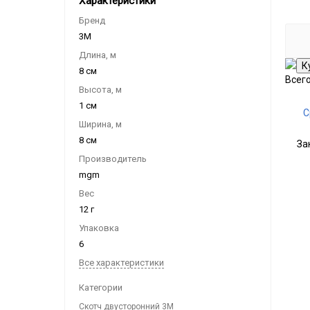
Характеристики
Бренд
3M
Длина, м
8 см
Всег
Высота, м
1 см
С
Ширина, м
8 см
За
Производитель
mgm
Вес
12 г
Упаковка
6
Все характеристики
Категории
Скотч двусторонний 3М