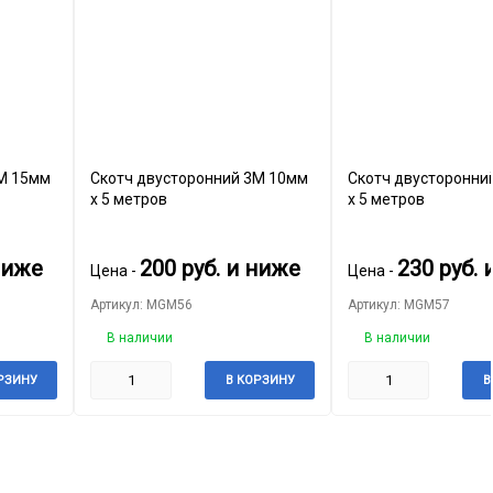
3М 15мм
Скотч двусторонний 3М 10мм
Скотч двусторонни
х 5 метров
х 5 метров
ниже
200
руб.
и ниже
230
руб.
и
Цена -
Цена -
Артикул: MGM56
Артикул: MGM57
В наличии
В наличии
РЗИНУ
В КОРЗИНУ
В