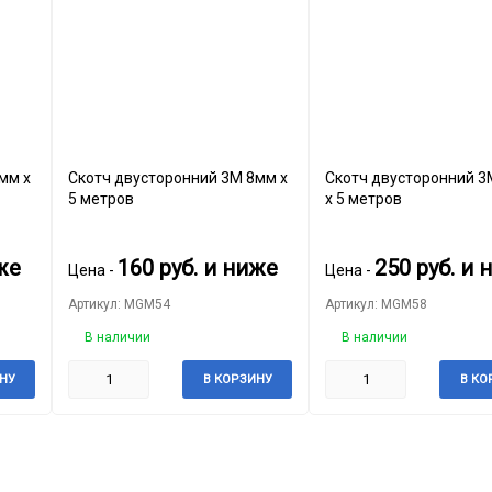
мм х
Скотч двусторонний 3М 8мм х
Скотч двусторонний 
5 метров
х 5 метров
же
160
руб.
и ниже
250
руб.
и 
Цена -
Цена -
Артикул: MGM54
Артикул: MGM58
В наличии
В наличии
НУ
В КОРЗИНУ
В КО