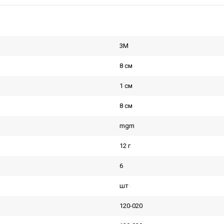
3M
8 см
1 см
8 см
mgm
12 г
6
шт
120-020