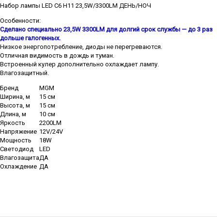
Набор лампы LED C6 H11 23,5W/3300LM ДЕНЬ/НОЧ
Особенности:
Сделано специально 23,5W 3300LM для долгий срок службы — до 3 раз
дольше галогенных.
Низкое энергопотребление, диоды не перегреваются.
Отличная видимость в дождь и туман.
Встроенный кулер дополнительно охлаждает лампу.
Влагозащитный.
Бренд
MGM
Ширина, м
15 см
Высота, м
15 см
Длина, м
10 см
Яркость
2200LM
Напряжение
12V/24V
Мощность
18W
Светодиод
LED
Влагозащита
ДА
Охлаждение
ДА