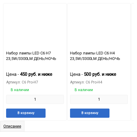
​Набор лампы LED C6 H7
​Набор лампы LED C6 H4
Н
23,5W/3300LM ДЕНЬ/НОЧЬ​
23,5W/3300LM ДЕНЬ/НОЧЬ​
2
450
руб.
и ниже
500
руб.
и ниже
Цена -
Цена -
Ц
Артикул: C6 Pro-H7
Артикул: C6 Pro-H4
А
В наличии
В наличии
Добавить
Добавить
Добавить
Добави
В корзину
В корзину
в
к
в
к
избранное
сравнению
избранное
сравне
Описание