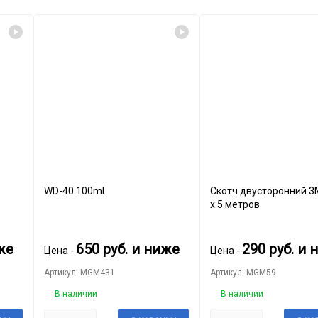
WD-40 100ml
Скотч двусторонний 
х 5 метров
же
650
руб.
и ниже
290
руб.
и 
Цена -
Цена -
Артикул: MGM431
Артикул: MGM59
В наличии
В наличии