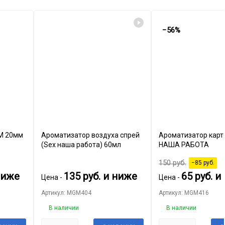
−56%
3М 20мм
Ароматизатор воздуха спрей
Ароматизатор карт
(Sex наша работа) 60мл
НАША РАБОТА
150
руб.
−85
руб.
ниже
135
руб.
и ниже
65
руб.
и 
Цена -
Цена -
Артикул: MGM404
Артикул: MGM416
В наличии
В наличии