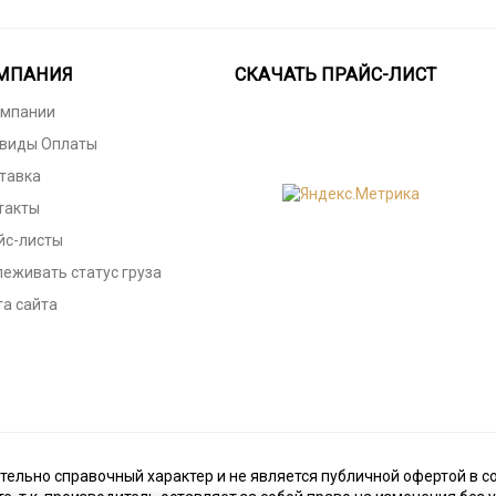
МПАНИЯ
СКАЧАТЬ ПРАЙС-ЛИСТ
омпании
 виды Оплаты
тавка
такты
йс-листы
леживать статус груза
та сайта
тельно справочный характер и не является публичной офертой в со