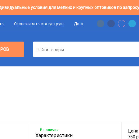
дивидуальные условия для мелких и крупных оптовиков по запросу
аты
Отслеживать статус груза
Доставка
Цены Оптовикам
АРОВ
В наличии
Цена
Характеристики
750
р