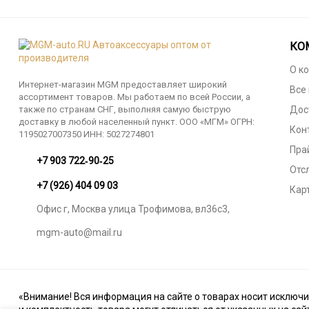
КО
О к
Интернет-магазин MGM предоставляет широкий
Все
ассортимент товаров. Мы работаем по всей России, а
также по странам СНГ, выполняя самую быструю
Дос
доставку в любой населенный пункт. ООО «МГМ» ОГРН:
Кон
1195027007350 ИНН: 5027274801
Пра
‪+7 903 722‑90‑25
Отс
+7 (926) 404 09 03
Кар
Офис г, Москва улица Трофимова, вл36с3,
mgm-auto@mail.ru
«Внимание! Вся информация на сайте о товарах носит исключи