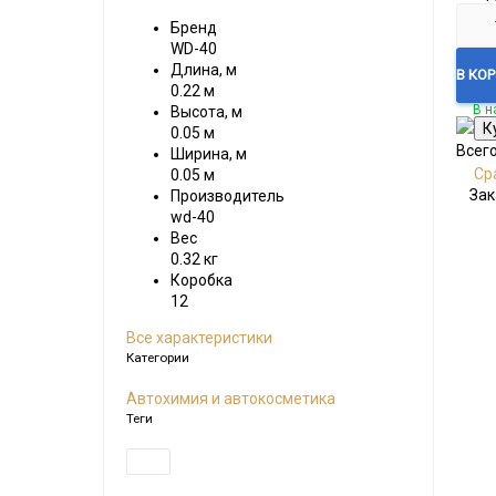
Бренд
WD-40
Длина, м
В КО
0.22 м
В н
Высота, м
0.05 м
Всег
Ширина, м
Ср
0.05 м
Зак
Производитель
wd-40
Вес
0.32 кг
Коробка
12
Все характеристики
Категории
Автохимия и автокосметика
Теги