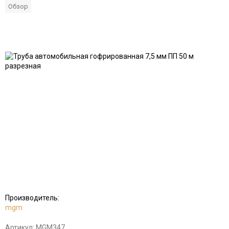
Обзор
Добавить
Добавить
в
к
избранное
сравнению
Производитель:
mgm
Артикул:
MGM347