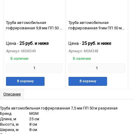
Труба автомобильная
Труба автомобильная
Т
гофрированная 9,8 мм ПП 50 м
гофрированная 9 мм ПП 50 м
г
разрезная
разрезная
р
25
руб.
и ниже
25
руб.
и ниже
Цена -
Цена -
Ц
Артикул: MGM349
Артикул: MGM348
А
В наличии
В наличии
Добавить
Добавить
Добавить
Добави
В корзину
В корзину
в
к
в
к
избранное
сравнению
избранное
сравне
Описание
Труба автомобильная гофрированная 7,5 мм ПП 50 м разрезная
Бренд
MGM
Длина, м
25 см
Высота, м
8 см
Ширина, м
8 см