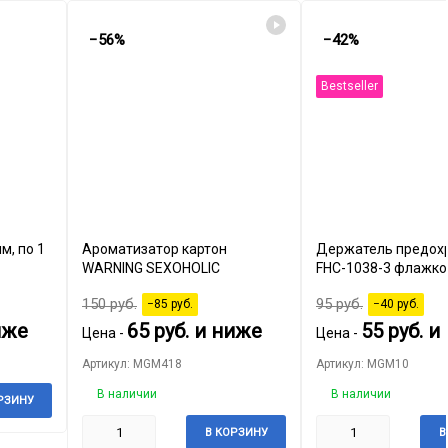
−56%
−42%
Bestseller
по 1
Ароматизатор картон
Держатель предох
WARNING SEXOHOLIC
FHC-1038-3 флажко
крышкой
150
руб.
95
руб.
−85
руб.
−40
руб.
иже
65
руб.
и ниже
55
руб.
и 
Цена -
Цена -
Артикул: MGM418
Артикул: MGM10
В наличии
В наличии
РЗИНУ
В КОРЗИНУ
В