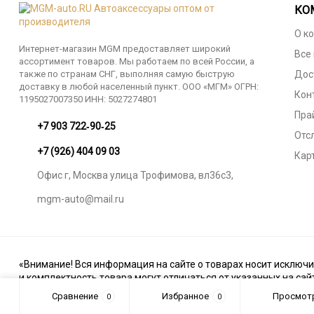
КО
О к
Интернет-магазин MGM предоставляет широкий
Все
ассортимент товаров. Мы работаем по всей России, а
также по странам СНГ, выполняя самую быструю
Дос
доставку в любой населенный пункт. ООО «МГМ» ОГРН:
Кон
1195027007350 ИНН: 5027274801
Пра
‪+7 903 722‑90‑25
Отс
+7 (926) 404 09 03
Кар
Офис г, Москва улица Трофимова, вл36с3,
mgm-auto@mail.ru
«Внимание! Вся информация на сайте о товарах носит исключи
и комплектность товара могут отличаться от указанных на сай
Сравнение
Избранное
Просмот
0
0