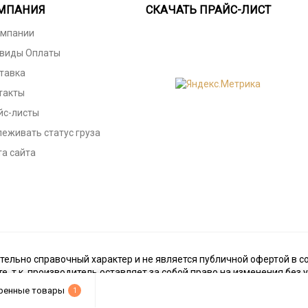
МПАНИЯ
СКАЧАТЬ ПРАЙС-ЛИСТ
омпании
 виды Оплаты
тавка
такты
йс-листы
леживать статус груза
та сайта
тельно справочный характер и не является публичной офертой в со
те, т.к. производитель оставляет за собой право на изменения без
ренные товары
1