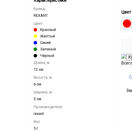
Характеристики
Бренд
Цвет
REXANT
Кра
Цвет
Красный
Желтый
Синий
Зеленый
Чёрный
Длина, м
Всег
12 см
С
Высота, м
6 см
За
Ширина, м
3 см
Производитель
rexant
Вес
5 г