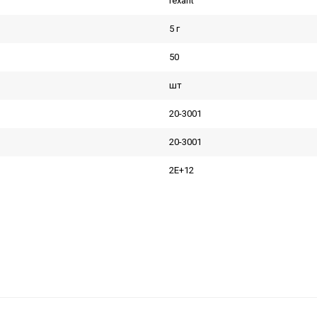
rexant
5 г
50
шт
20-3001
20-3001
2E+12