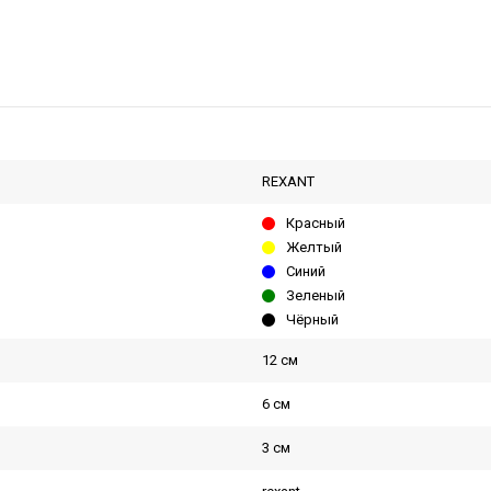
REXANT
Красный
Желтый
Синий
Зеленый
Чёрный
12 см
6 см
3 см