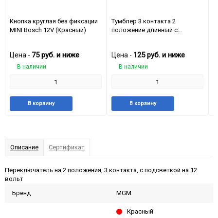
Кнопка круглая без фиксации
Тумблер 3 контакта 2
П
MINI Bosch 12V (Красный)
положение длинный с
п
подсветкой 12V (Красный)
п
75
руб.
и ниже
125
руб.
и ниже
Цена -
Цена -
Ц
В наличии
В наличии
Добавить
Добавить
Добавить
Добави
В корзину
В корзину
в
к
в
к
избранное
сравнению
избранное
сравне
Описание
Сертификат
Переключатель на 2 положения, 3 контакта, с подсветкой на 12
вольт
Бренд
MGM
Красный