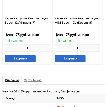
Кнопка круглая без фиксации
Кнопка круглая без фиксации
П
Bosch 12V (Красный)
MINI Bosch 12V (Красный)
п
п
п
75
руб.
и ниже
75
руб.
и ниже
Цена -
Цена -
Ц
В наличии
В наличии
Добавить
Добавить
Добавить
Добави
В корзину
В корзину
в
к
в
к
избранное
сравнению
избранное
сравне
Описание
Сертификат
Кнопка DS-450 круглая, черный корпус, без фиксации
Бренд
MGM