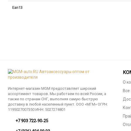
Ean13
КО
О к
Интернет-магазин MGM предоставляет широкий
Все
ассортимент товаров. Мы работаем по всей России, а
также по странам СНГ, выполняя самую быструю
Дос
доставку в любой населенный пункт. ООО «МГМ» ОГРН:
Кон
1195027007350 ИНН: 5027274801
Пра
‪+7 903 722‑90‑25
Отс