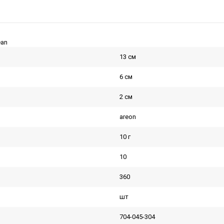
ean
13 см
6 см
2 см
areon
10 г
10
360
шт
704-045-304