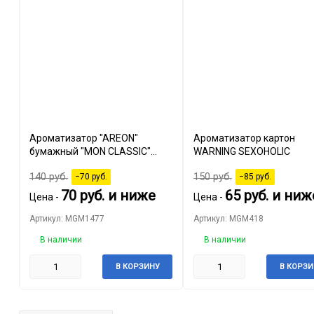
Ароматизатор "AREON"
Ароматизатор картон
бумажный "MON CLASSIC"
WARNING SEXOHOLIC
"Refreshment" Perfume
140
руб.
150
руб.
−70
руб.
−85
руб.
70
руб.
и ниже
65
руб.
и ниж
Цена -
Цена -
Артикул: MGM1477
Артикул: MGM418
В наличии
В наличии
В КОРЗИНУ
В КОРЗИ