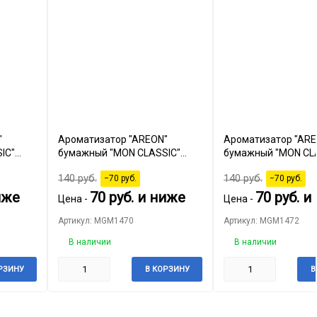
"
Ароматизатор "AREON"
Ароматизатор "ARE
IC"
бумажный "MON CLASSIC"
бумажный "MON CL
"Refreshment" Green Apple
"Refreshment" New 
140
руб.
140
руб.
−70
руб.
−70
руб.
иже
70
руб.
и ниже
70
руб.
и 
Цена -
Цена -
Артикул: MGM1470
Артикул: MGM1472
В наличии
В наличии
РЗИНУ
В КОРЗИНУ
В