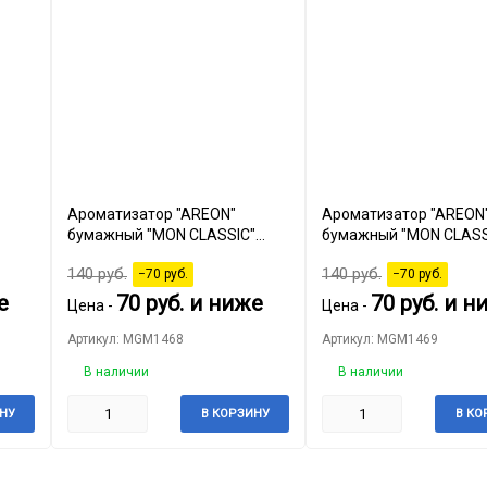
Ароматизатор "AREON"
Ароматизатор "AREON
бумажный "MON CLASSIC"
бумажный "MON CLASS
"Refreshment" Coconut
"Refreshment" Coffe
140
руб.
140
руб.
−70
руб.
−70
руб.
е
70
руб.
и ниже
70
руб.
и н
Цена -
Цена -
Артикул: MGM1468
Артикул: MGM1469
В наличии
В наличии
НУ
В КОРЗИНУ
В КО