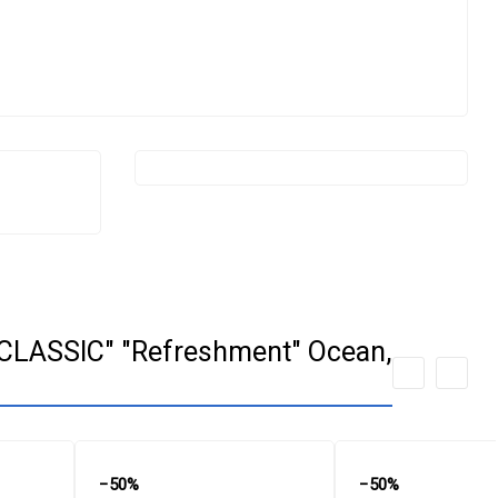
LASSIC" "Refreshment" Ocean,
−50%
−50%