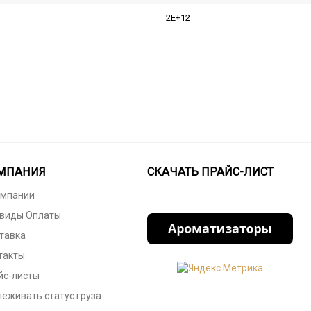
2E+12
МПАНИЯ
СКАЧАТЬ ПРАЙС-ЛИСТ
омпании
 виды Оплаты
тавка
такты
йс-листы
леживать статус груза