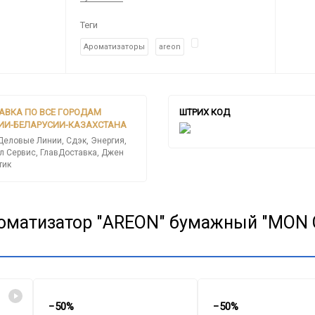
Теги
Ароматизаторы
areon
АВКА ПО ВСЕ ГОРОДАМ
ШТРИХ КОД
ИИ-БЕЛАРУСИИ-КАЗАХСТАНА
Деловые Линии, Сдэк, Энергия,
л Сервис, ГлавДоставка, Джен
тик
оматизатор "AREON" бумажный "MON C
−50%
−50%