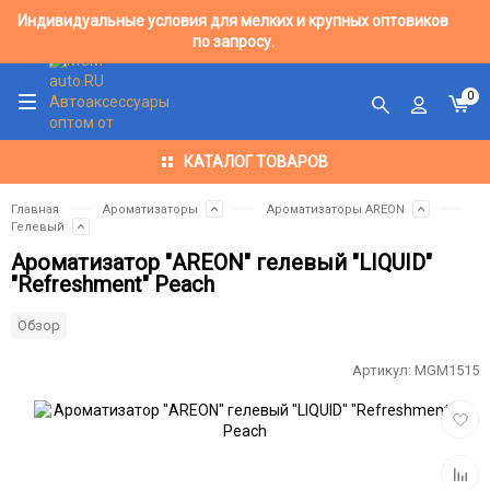
Индивидуальные условия для мелких и крупных оптовиков
по запросу.
0
КАТАЛОГ ТОВАРОВ
Главная
Ароматизаторы
Ароматизаторы AREON
Гелевый
Ароматизатор "AREON" гелевый "LIQUID"
"Refreshment" Peach
Обзор
Артикул:
MGM1515
Добав
в
избра
Добав
к