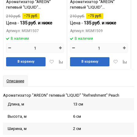
Ароматизатор "AREON"
Ароматизатор "AREON"
А
гелевый "LIQUID"
гелевый "LIQUID"
г
"Refreshment" Black Crystal
"Refreshment" Lemon
"
210
руб.
−75
руб.
210
руб.
−75
руб.
2
135
руб.
и ниже
135
руб.
и ниже
Цена -
Цена -
Ц
Артикул: MGM1507
Артикул: MGM1509
А
В наличии
В наличии
Добавить
Добавить
Добавить
Добави
В корзину
В корзину
в
к
в
к
избранное
сравнению
избранное
сравне
Описание
Ароматизатор "AREON" гелевый "LIQUID" "Refreshment" Peach
Длина, м
13 см
Высота, м
6 см
Ширина, м
2 см