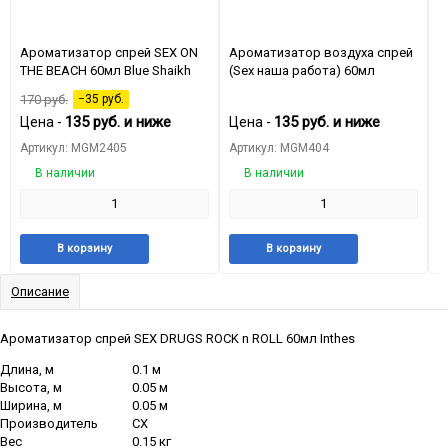
Ароматизатор спрей SEX ON
Ароматизатор воздуха спрей
А
THE BEACH 60мл Blue Shaikh
(Sex наша работа) 60мл
(
170
руб.
−35
руб.
135
руб.
и ниже
135
руб.
и ниже
Цена -
Цена -
Ц
Артикул: MGM2405
Артикул: MGM404
А
В наличии
В наличии
Добавить
Добавить
Добавить
Добави
В корзину
В корзину
в
к
в
к
избранное
сравнению
избранное
сравне
Описание
Ароматизатор спрей SEX DRUGS ROCK n ROLL 60мл Inthes
Длина, м
0.1 м
Высота, м
0.05 м
Ширина, м
0.05 м
Производитель
CX
Вес
0.15 кг