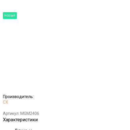
Новый
Добавить
Добавить
в
к
избранное
сравнению
Производитель:
CX
Артикул:
MGM2406
Характеристики