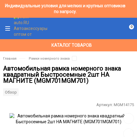
Индивидуальные условия для мелких и крупных оптовиков
по запросу.
0
КАТАЛОГ ТОВАРОВ
Главная
Рамки номерного знака
Автомобильная рамка номерного знака
квадратный Быстросемные 2шт НА
МАГНИТЕ (MGM701MGM701)
Обзор
Артикул:
MGM14175
Добав
в
избра
Добав