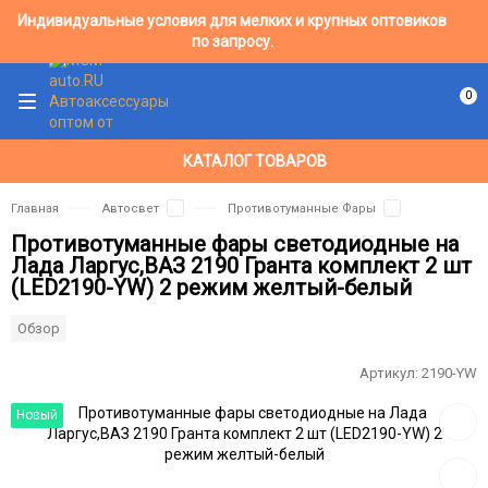
Индивидуальные условия для мелких и крупных оптовиков
по запросу.
0
КАТАЛОГ ТОВАРОВ
Главная
Автосвет
Противотуманные Фары
Противотуманные фары светодиодные на
Лада Ларгус,ВАЗ 2190 Гранта комплект 2 шт
(LED2190-YW) 2 режим желтый-белый
Обзор
Артикул:
2190-YW
Добав
Новый
в
избра
Добав