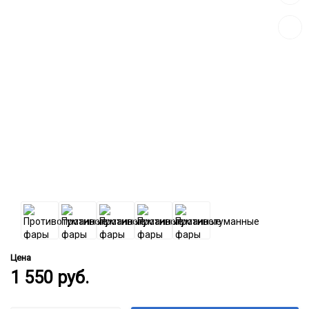
к
сравн
Цена
1 550
руб.