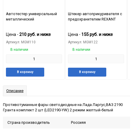
Автотестер универсальный
Штекер автоприкуривателя с
А
металлический
предохранителем REXANT
(
210
руб.
и ниже
155
руб.
и ниже
Цена -
Цена -
Ц
Артикул: MGM110
Артикул: MGM122
А
В наличии
В наличии
Добавить
Добавить
Добавить
Добави
В корзину
В корзину
в
к
в
к
избранное
сравнению
избранное
сравне
Описание
Противотуманные фары светодиодные на Лада Ларгус,ВАЗ 2190
Гранта комплект 2 шт (LED2190-YW) 2 режим желтый-белый
Страна производитель
Россияя