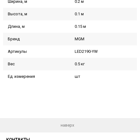
Ширина, м
0.2 м
Высота, м
0.1 м
Длина, м
0.15 м
Бренд
MGM
Артикулы
LED2190-YW
Вес
0.5 кг
Ед. измерения
шт
наверх