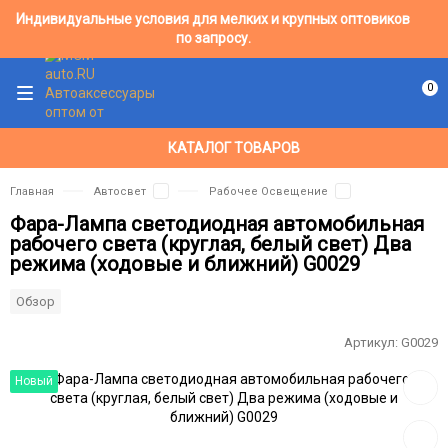
Индивидуальные условия для мелких и крупных оптовиков
по запросу.
0
КАТАЛОГ ТОВАРОВ
Главная
Автосвет
Рабочее Освещение
Фара-Лампа светодиодная автомобильная
рабочего света (круглая, белый свет) Два
режима (ходовые и ближний) G0029
Обзор
Артикул:
G0029
Добав
Новый
в
избра
Добав