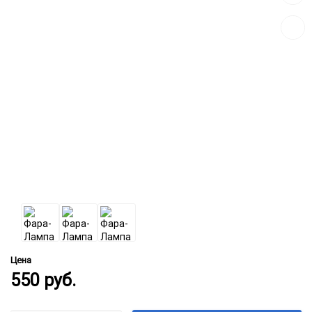
к
сравн
Цена
550
руб.