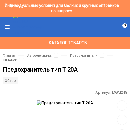
Индивидуальные условия для мелких и крупных оптовиков
по запросу.
0
КАТАЛОГ ТОВАРОВ
Главная
Автоэлектрика
Предохранители
Силовой
Предохранитель тип T 20A
Обзор
Артикул:
MGM248
Добав
в
избра
Добав
к
сравн