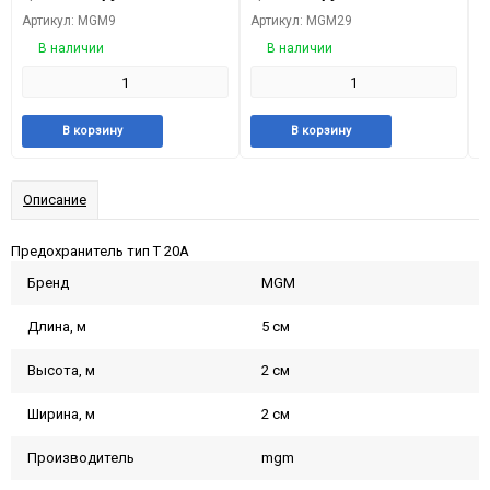
Артикул: MGM9
Артикул: MGM29
А
В наличии
В наличии
Добавить
Добавить
Добавить
Добави
В корзину
В корзину
в
к
в
к
избранное
сравнению
избранное
сравне
Описание
Предохранитель тип T 20A
Бренд
MGM
Длина, м
5 см
Высота, м
2 см
Ширина, м
2 см
Производитель
mgm