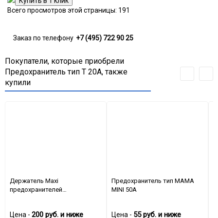
Всего просмотров этой страницы:
191
Заказ по телефону
+7 (495) 722 90 25
Покупатели, которые приобрели
Предохранитель тип T 20A, также
купили
Держатель Мaxi
Предохранитель тип MAMA
П
предохранителей
MINI 50A
M
обрезиненный с проводом 8
мм. кв.
200
руб.
и ниже
55
руб.
и ниже
Цена -
Цена -
Ц