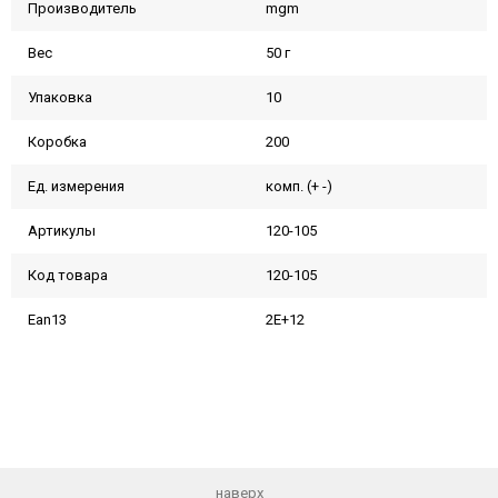
Производитель
mgm
Вес
50 г
Упаковка
10
Коробка
200
Ед. измерения
комп. (+ -)
Артикулы
120-105
Код товара
120-105
Ean13
2E+12
наверх