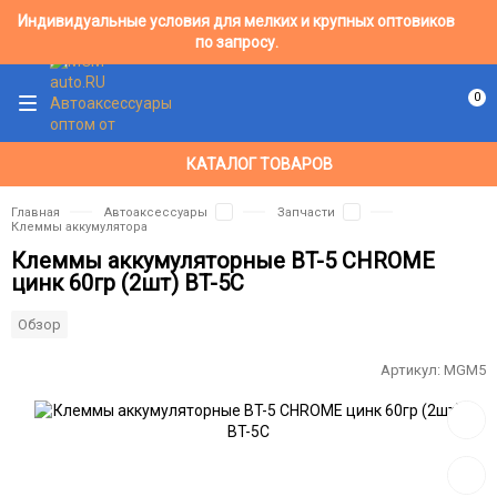
Индивидуальные условия для мелких и крупных оптовиков
по запросу.
0
КАТАЛОГ ТОВАРОВ
Главная
Автоаксессуары
Запчасти
Клеммы аккумулятора
Клеммы аккумуляторные BT-5 CHROME
цинк 60гр (2шт) BT-5C
Обзор
Артикул:
MGM5
Добав
в
избра
Добав
к