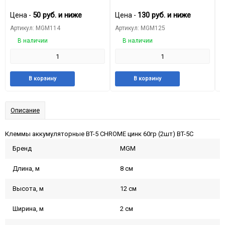
50
руб.
и ниже
130
руб.
и ниже
Цена -
Цена -
Ц
Артикул: MGM114
Артикул: MGM125
А
В наличии
В наличии
Добавить
Добавить
Добавить
Добави
В корзину
В корзину
в
к
в
к
избранное
сравнению
избранное
сравне
Описание
Клеммы аккумуляторные BT-5 CHROME цинк 60гр (2шт) BT-5C
Бренд
MGM
Длина, м
8 см
Высота, м
12 см
Ширина, м
2 см