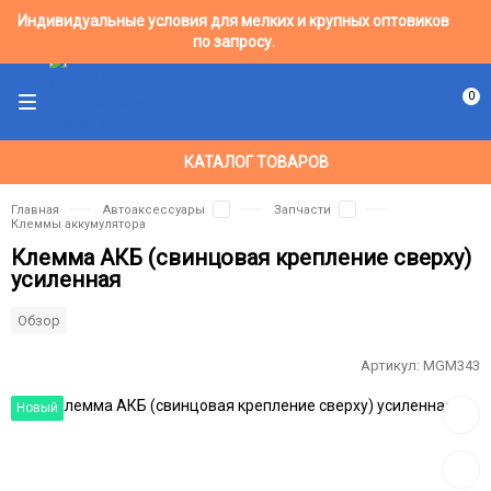
Индивидуальные условия для мелких и крупных оптовиков
по запросу.
0
КАТАЛОГ ТОВАРОВ
Главная
Автоаксессуары
Запчасти
Клеммы аккумулятора
Клемма АКБ (свинцовая крепление сверху)
усиленная
Обзор
Артикул:
MGM343
Добав
Новый
в
избра
Добав
к