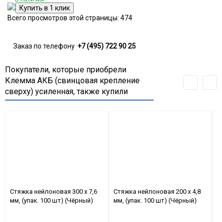
Всего просмотров этой страницы:
474
Заказ по телефону
+7 (495) 722 90 25
Покупатели, которые приобрели
Клемма АКБ (свинцовая крепление
сверху) усиленная, также купили
Стяжкa нейлоновая 300 x 7,6
Стяжкa нейлоновая 200 x 4,8
Н
мм, (упак. 100 шт) (Чёрный)
мм, (упак. 100 шт) (Чёрный)