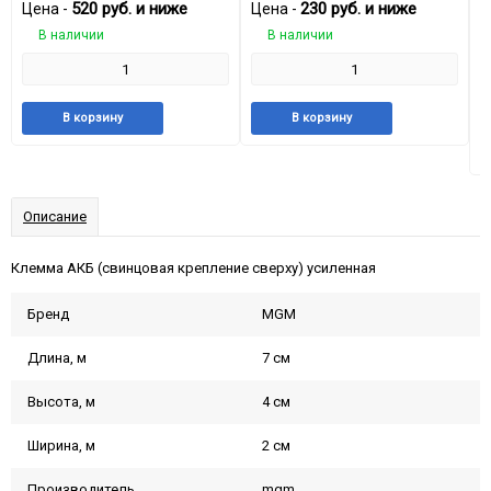
520
руб.
и ниже
230
руб.
и ниже
Цена -
Цена -
Ц
В наличии
В наличии
А
Добавить
Добавить
Добавить
Добави
В корзину
В корзину
в
к
в
к
избранное
сравнению
избранное
сравне
Описание
Клемма АКБ (свинцовая крепление сверху) усиленная
Бренд
MGM
Длина, м
7 см
Высота, м
4 см
Ширина, м
2 см
Производитель
mgm