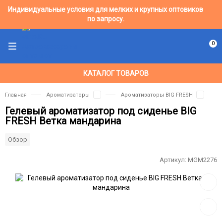
Индивидуальные условия для мелких и крупных оптовиков
по запросу.
0
КАТАЛОГ ТОВАРОВ
Главная
Ароматизаторы
Ароматизаторы BIG FRESH
Гелевый ароматизатор под сиденье BIG
FRESH Ветка мандарина
Обзор
Артикул:
MGM2276
Добав
в
избра
Добав
к
сравн