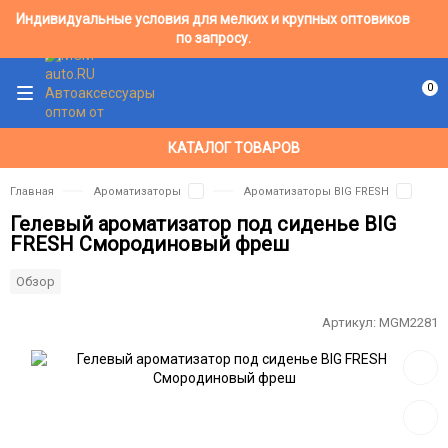
Индивидуальные условия для мелких и крупных оптовиков
по запросу.
0
КАТАЛОГ ТОВАРОВ
Главная
Ароматизаторы
Ароматизаторы BIG FRESH
Гелевый ароматизатор под сиденье BIG
FRESH Смородиновый фреш
Обзор
Артикул:
MGM2281
Добав
в
избра
Добав
к
сравн