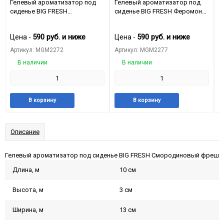
Гелевый ароматизатор под
Гелевый ароматизатор под
Г
сиденье BIG FRESH
сиденье BIG FRESH Феромоны
с
Тропическая ночь
страсти
А
590
руб.
и ниже
590
руб.
и ниже
Цена -
Цена -
Ц
Артикул: MGM2272
Артикул: MGM2277
А
В наличии
В наличии
Добавить
Добавить
Добавить
Добави
В корзину
В корзину
в
к
в
к
избранное
сравнению
избранное
сравне
Описание
Гелевый ароматизатор под сиденье BIG FRESH Смородиновый фреш
Длина, м
10 см
Высота, м
3 см
Ширина, м
13 см