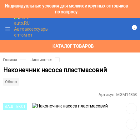
Индивидуальные условия для мелких и крупных оптовиков
по запросу.
0
КАТАЛОГ ТОВАРОВ
Главная
Шиномонтаж
Наконечник насоса пластмасовий
Обзор
Артикул:
MGM14853
Добав
ВАШ ТЕКСТ
в
избра
Добав
к
сравн