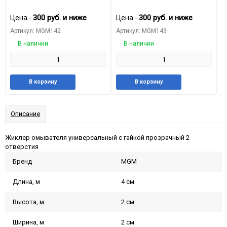
струйный) с гайкой черный
гайка
з
300
руб.
и ниже
300
руб.
и ниже
Цена -
Цена -
Ц
Артикул: MGM142
Артикул: MGM143
А
В наличии
В наличии
Добавить
Добавить
Добавить
Добави
В корзину
В корзину
в
к
в
к
избранное
сравнению
избранное
сравне
Описание
Жиклер омывателя универсальный с гайкой прозрачный 2
отверстия
Бренд
MGM
Длина, м
4 см
Высота, м
2 см
Ширина, м
2 см