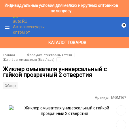
Индивидуальные условия для мелких и крупных оптовиков
по запросу.
0
КАТАЛОГ ТОВАРОВ
Главная
Форсунка стеклоомывателя
Жиклёры омывателя (Ваз,Лада)
Жиклер омывателя универсальный с
гайкой прозрачный 2 отверстия
Обзор
Артикул:
MGM167
Добав
в
избра
Добав
к