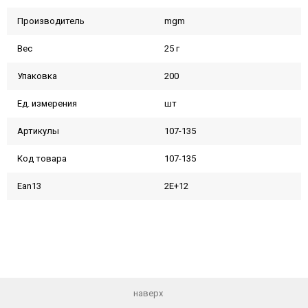
Производитель
mgm
Вес
25 г
Упаковка
200
Ед. измерения
шт
Артикулы
107-135
Код товара
107-135
Ean13
2E+12
наверх